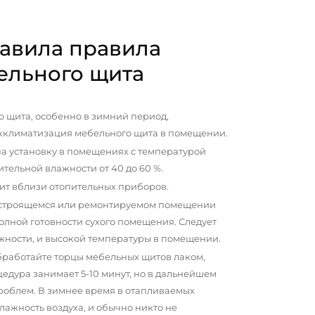
авила правила
ельного щита
 щита, особенно в зимний период,
кклиматизация мебельного щита в помещении.
а установку в помещениях с температурой
сительной влажности от 40 до 60 %.
ит вблизи отопительных приборов.
 строящемся или ремонтируемом помещении
олной готовности сухого помещения. Следует
жности, и высокой температуры в помещении.
бработайте торцы мебельных щитов лаком,
цедура занимает 5-10 минут, но в дальнейшем
проблем. В зимнее время в отапливаемых
ажность воздуха, и обычно никто не