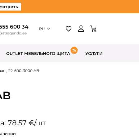
мотреть
 555 600 34
RU
@stragendo.ee
OUTLET МЕБЕЛЬНОГО ЩИТА
УСЛУГИ
ащ. 22-600-3000 AB
AB
а: 78.57 €/шт
наличии