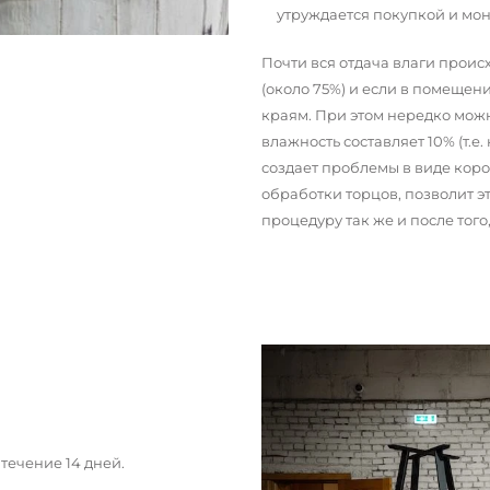
утруждается покупкой и мо
Почти вся отдача влаги прои
(около 75%) и если в помещени
краям. При этом нередко можн
влажность составляет 10% (т.е.
создает проблемы в виде кор
обработки торцов, позволит э
процедуру так же и после тог
течение 14 дней.