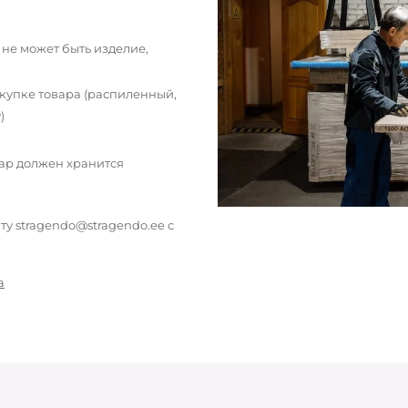
 не может быть изделие,
окупке товара (распиленный,
)
вар должен хранится
у stragendo@stragendo.ee с
а