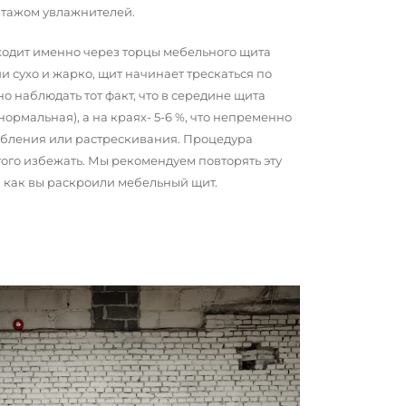
нтажом увлажнителей.
сходит именно через торцы мебельного щита
и сухо и жарко, щит начинает трескаться по
о наблюдать тот факт, что в середине щита
 нормальная), а на краях- 5-6 %, что непременно
обления или растрескивания. Процедура
того избежать. Мы рекомендуем повторять эту
о, как вы раскроили мебельный щит.