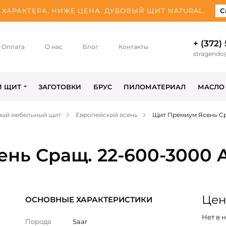
ХАРАКТЕРА, НИЖЕ ЦЕНА. ДУБОВЫЙ ЩИТ NATURAL.
С
+ (372)
Оплата
О нас
Блог
Контакты
stragendo
Й ЩИТ
ЗАГОТОВКИ
БРУС
ПИЛОМАТЕРИАЛ
МАСЛО
вый мебельный щит
Европейский ясень
Щит Премиум Ясень Ср
нь Сращ. 22-600-3000 
Цен
ОСНОВНЫЕ ХАРАКТЕРИСТИКИ
Нет в 
Порода
Saar