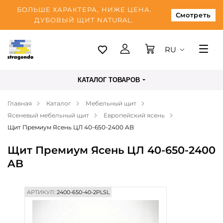
БОЛЬШЕ ХАРАКТЕРА, НИЖЕ ЦЕНА.
Смотреть
ДУБОВЫЙ ЩИТ NATURAL.
RU
Таллинн
КАТАЛОГ ТОВАРОВ
Доставка
Главная
Каталог
Мебельный щит
Оплата
Ясеневый мебельный щит
Европейский ясень
О нас
Щит Премиум Ясень ЦЛ 40-650-2400 AB
Блог
Щит Премиум Ясень ЦЛ 40-650-2400
AB
Контакты
АРТИКУЛ:
2400-650-40-2PLSL