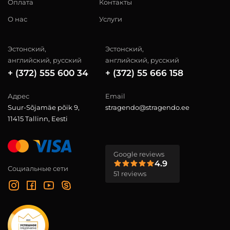
Оплата
Контакты
О нас
Услуги
Эстонский,
Эстонский,
английский, русский
английский, русский
+ (372) 555 600 34
+ (372) 55 666 158
Адрес
Email
Suur-Sõjamäe põik 9,
stragendo@stragendo.ee
11415 Tallinn, Eesti
Google reviews
4.9
Социальные сети
51 reviews