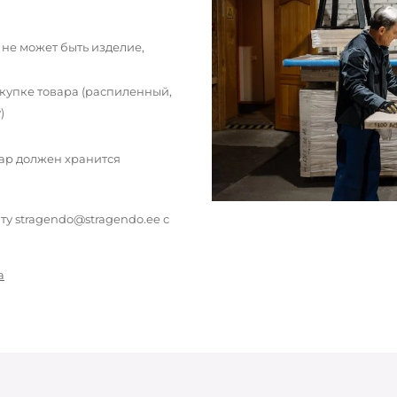
 не может быть изделие,
окупке товара (распиленный,
)
вар должен хранится
у stragendo@stragendo.ee с
а