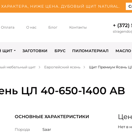
ХАРАКТЕРА, НИЖЕ ЦЕНА. ДУБОВЫЙ ЩИТ NATURAL.
С
+ (372)
Оплата
О нас
Блог
Контакты
stragendo
Й ЩИТ
ЗАГОТОВКИ
БРУС
ПИЛОМАТЕРИАЛ
МАСЛО
вый мебельный щит
Европейский ясень
Щит Премиум Ясень ЦЛ
нь ЦЛ 40-650-1400 AB
Цена
ОСНОВНЫЕ ХАРАКТЕРИСТИКИ
Нет в 
Порода
Saar