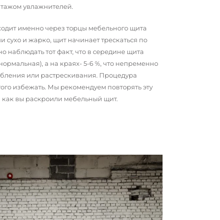
нтажом увлажнителей.
сходит именно через торцы мебельного щита
и сухо и жарко, щит начинает трескаться по
о наблюдать тот факт, что в середине щита
 нормальная), а на краях- 5-6 %, что непременно
обления или растрескивания. Процедура
того избежать. Мы рекомендуем повторять эту
о, как вы раскроили мебельный щит.