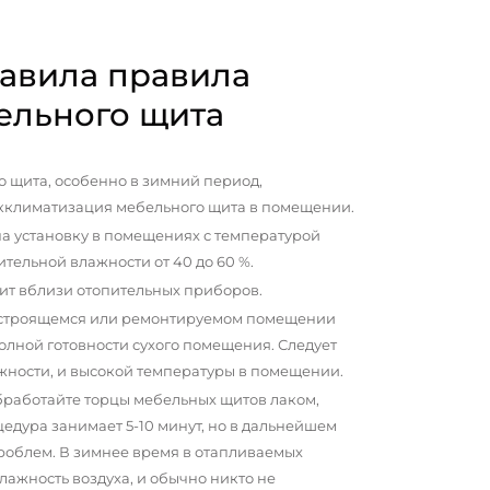
авила правила
ельного щита
 щита, особенно в зимний период,
кклиматизация мебельного щита в помещении.
а установку в помещениях с температурой
сительной влажности от 40 до 60 %.
ит вблизи отопительных приборов.
 строящемся или ремонтируемом помещении
олной готовности сухого помещения. Следует
жности, и высокой температуры в помещении.
бработайте торцы мебельных щитов лаком,
цедура занимает 5-10 минут, но в дальнейшем
проблем. В зимнее время в отапливаемых
ажность воздуха, и обычно никто не