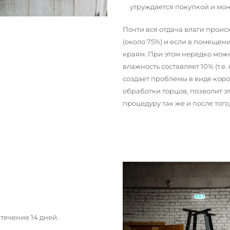
утруждается покупкой и мо
Почти вся отдача влаги прои
(около 75%) и если в помещени
краям. При этом нередко можн
влажность составляет 10% (т.е.
создает проблемы в виде кор
обработки торцов, позволит э
процедуру так же и после тог
течение 14 дней.