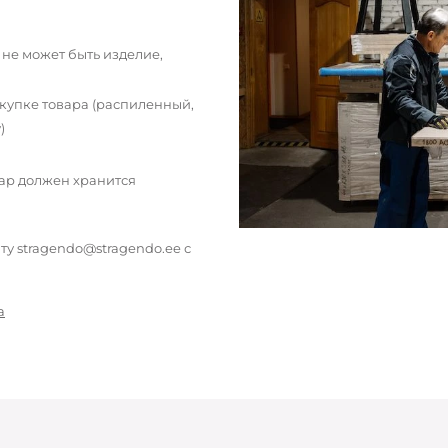
 не может быть изделие,
окупке товара (распиленный,
)
вар должен хранится
у stragendo@stragendo.ee с
а