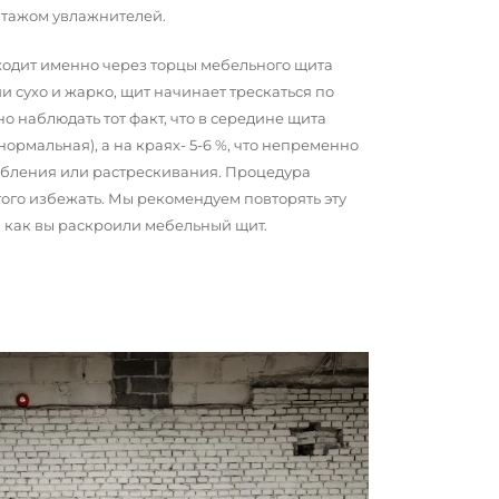
нтажом увлажнителей.
сходит именно через торцы мебельного щита
и сухо и жарко, щит начинает трескаться по
о наблюдать тот факт, что в середине щита
 нормальная), а на краях- 5-6 %, что непременно
обления или растрескивания. Процедура
того избежать. Мы рекомендуем повторять эту
о, как вы раскроили мебельный щит.