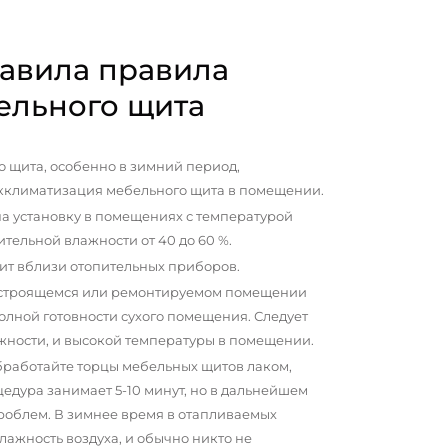
авила правила
ельного щита
 щита, особенно в зимний период,
кклиматизация мебельного щита в помещении.
а установку в помещениях с температурой
сительной влажности от 40 до 60 %.
ит вблизи отопительных приборов.
 строящемся или ремонтируемом помещении
олной готовности сухого помещения. Следует
жности, и высокой температуры в помещении.
бработайте торцы мебельных щитов лаком,
цедура занимает 5-10 минут, но в дальнейшем
проблем. В зимнее время в отапливаемых
ажность воздуха, и обычно никто не