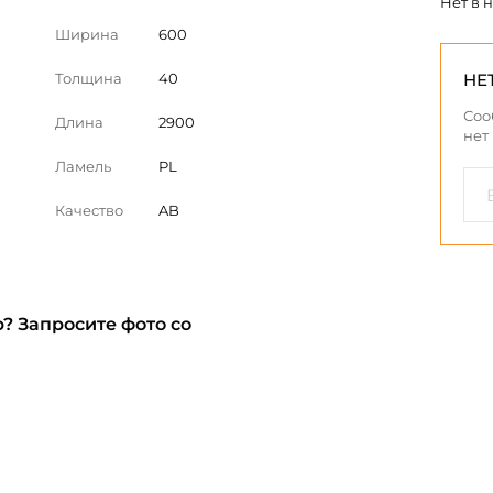
Нет в 
Ширина
600
Толщина
40
НЕ
Соо
Длина
2900
нет
Ламель
PL
Качество
AB
? Запросите фото со