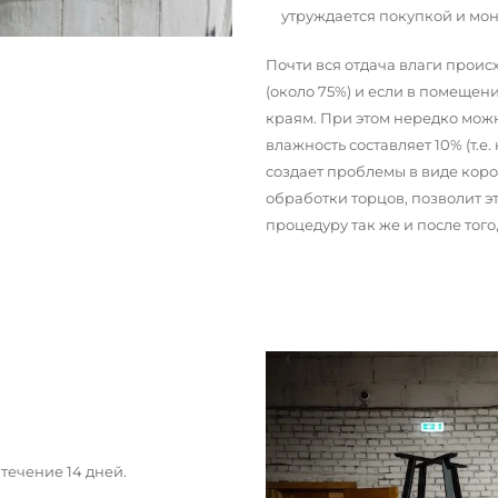
утруждается покупкой и мо
Почти вся отдача влаги прои
(около 75%) и если в помещени
краям. При этом нередко можн
влажность составляет 10% (т.е.
создает проблемы в виде кор
обработки торцов, позволит э
процедуру так же и после тог
течение 14 дней.