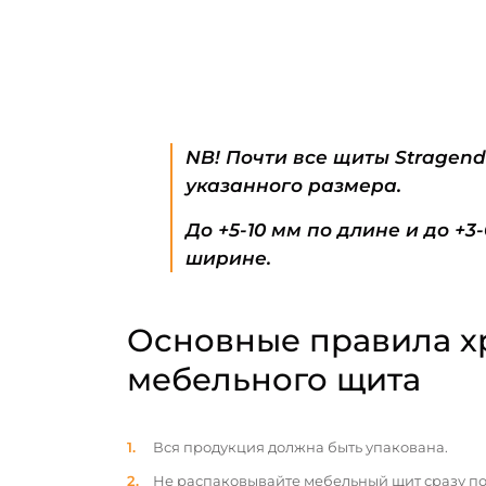
NB! Почти все щиты Stragen
указанного размера.
До +5-10 мм по длине и до +3
ширине.
Основные правила х
мебельного щита
Вся продукция должна быть упакована.
Не распаковывайте мебельный щит сразу по