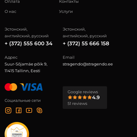
Оплата
Контакты
О нас
Услуги
Эстонский,
Эстонский,
английский, русский
английский, русский
+ (372) 555 600 34
+ (372) 55 666 158
Адрес
Email
Suur-Sõjamäe põik 9,
stragendo@stragendo.ee
11415 Tallinn, Eesti
Google reviews
4.9
Социальные сети
51 reviews