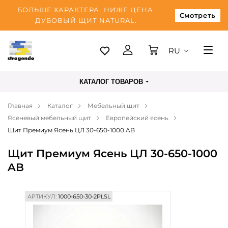
БОЛЬШЕ ХАРАКТЕРА, НИЖЕ ЦЕНА.
Смотреть
ДУБОВЫЙ ЩИТ NATURAL.
RU
Таллинн
КАТАЛОГ ТОВАРОВ
Доставка
Главная
Каталог
Мебельный щит
Оплата
Ясеневый мебельный щит
Европейский ясень
О нас
Щит Премиум Ясень ЦЛ 30-650-1000 AB
Блог
Щит Премиум Ясень ЦЛ 30-650-1000
AB
Контакты
АРТИКУЛ:
1000-650-30-2PLSL