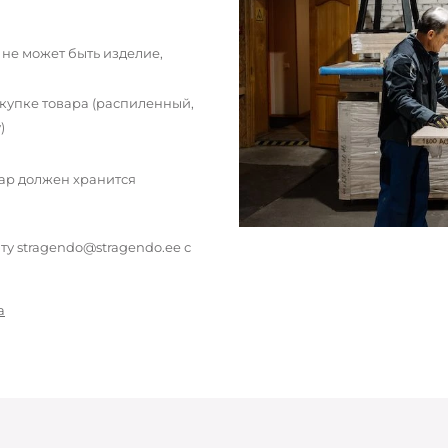
 не может быть изделие,
окупке товара (распиленный,
)
вар должен хранится
у stragendo@stragendo.ee с
а