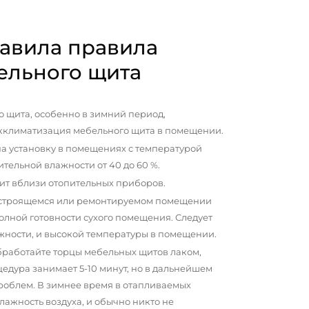
авила правила
ельного щита
 щита, особенно в зимний период,
кклиматизация мебельного щита в помещении.
а установку в помещениях с температурой
сительной влажности от 40 до 60 %.
ит вблизи отопительных приборов.
 строящемся или ремонтируемом помещении
олной готовности сухого помещения. Следует
жности, и высокой температуры в помещении.
бработайте торцы мебельных щитов лаком,
цедура занимает 5-10 минут, но в дальнейшем
проблем. В зимнее время в отапливаемых
ажность воздуха, и обычно никто не