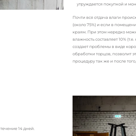
утруждается покупкой и мо
Почти вся отдача влаги прои
(около 75%) и если в помещени
краям. При этом нередко можн
влажность составляет 10% (т.е.
создает проблемы в виде кор
обработки торцов, позволит э
процедуру так же и после тог
течение 14 дней.