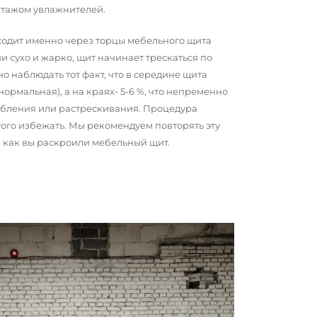
нтажом увлажнителей.
сходит именно через торцы мебельного щита
и сухо и жарко, щит начинает трескаться по
о наблюдать тот факт, что в середине щита
 нормальная), а на краях- 5-6 %, что непременно
обления или растрескивания. Процедура
того избежать. Мы рекомендуем повторять эту
о, как вы раскроили мебельный щит.