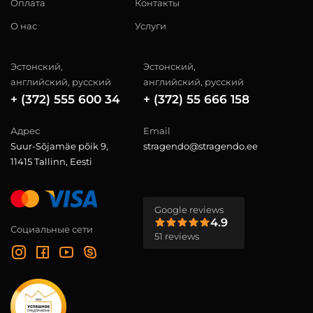
Оплата
Контакты
О нас
Услуги
Эстонский,
Эстонский,
английский, русский
английский, русский
+ (372) 555 600 34
+ (372) 55 666 158
Адрес
Email
Suur-Sõjamäe põik 9,
stragendo@stragendo.ee
11415 Tallinn, Eesti
Google reviews
4.9
Социальные сети
51 reviews