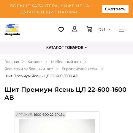
БОЛЬШЕ ХАРАКТЕРА, НИЖЕ ЦЕНА.
Смотреть
ДУБОВЫЙ ЩИТ NATURAL.
RU
Таллинн
КАТАЛОГ ТОВАРОВ
Доставка
Главная
Каталог
Мебельный щит
Оплата
Ясеневый мебельный щит
Европейский ясень
О нас
Щит Премиум Ясень ЦЛ 22-600-1600 AB
Блог
Щит Премиум Ясень ЦЛ 22-600-1600
AB
Контакты
АРТИКУЛ:
1600-600-22-2PLSL