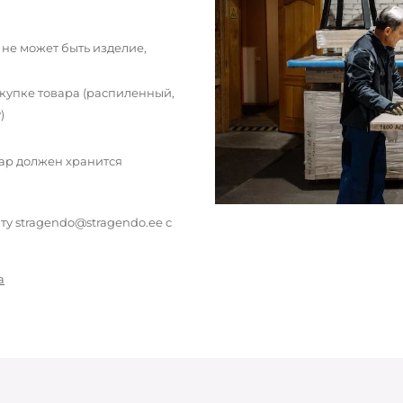
 не может быть изделие,
окупке товара (распиленный,
)
вар должен хранится
у stragendo@stragendo.ee с
а