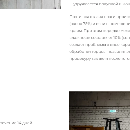
утруждается покупкой и мо
Почти вся отдача влаги прои
(около 75%) и если в помещени
краям. При этом нередко можн
влажность составляет 10% (т.е.
создает проблемы в виде кор
обработки торцов, позволит э
процедуру так же и после тог
течение 14 дней.