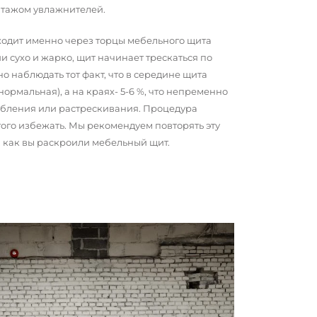
нтажом увлажнителей.
сходит именно через торцы мебельного щита
и сухо и жарко, щит начинает трескаться по
о наблюдать тот факт, что в середине щита
 нормальная), а на краях- 5-6 %, что непременно
обления или растрескивания. Процедура
того избежать. Мы рекомендуем повторять эту
о, как вы раскроили мебельный щит.