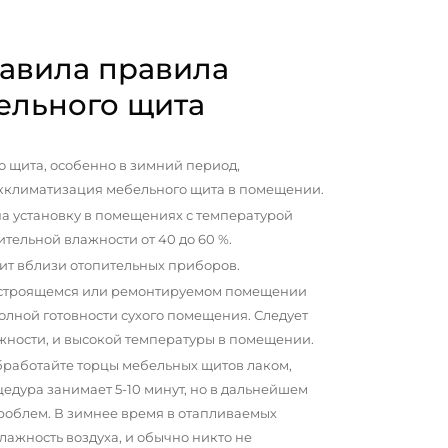
авила правила
ельного щита
 щита, особенно в зимний период,
кклиматизация мебельного щита в помещении.
а установку в помещениях с температурой
сительной влажности от 40 до 60 %.
ит вблизи отопительных приборов.
 строящемся или ремонтируемом помещении
олной готовности сухого помещения. Следует
жности, и высокой температуры в помещении.
бработайте торцы мебельных щитов лаком,
цедура занимает 5-10 минут, но в дальнейшем
проблем. В зимнее время в отапливаемых
ажность воздуха, и обычно никто не