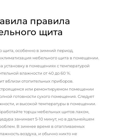
авила правила
ельного щита
 щита, особенно в зимний период,
кклиматизация мебельного щита в помещении.
а установку в помещениях с температурой
сительной влажности от 40 до 60 %.
ит вблизи отопительных приборов.
 строящемся или ремонтируемом помещении
олной готовности сухого помещения. Следует
жности, и высокой температуры в помещении.
бработайте торцы мебельных щитов лаком,
цедура занимает 5-10 минут, но в дальнейшем
проблем. В зимнее время в отапливаемых
ажность воздуха, и обычно никто не