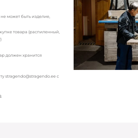
 не может быть изделие,
окупке товара (распиленный,
)
вар должен хранится
у stragendo@stragendo.ee с
а