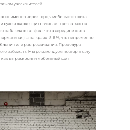
нтажом увлажнителей.
сходит именно через торцы мебельного щита
и сухо и жарко, щит начинает трескаться по
о наблюдать тот факт, что в середине щита
 нормальная), а на краях- 5-6 %, что непременно
обления или растрескивания. Процедура
того избежать. Мы рекомендуем повторять эту
о, как вы раскроили мебельный щит.