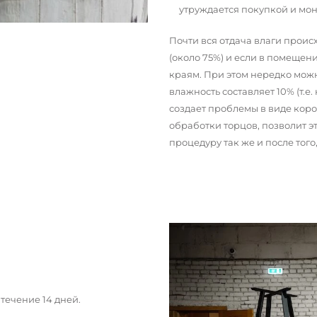
утруждается покупкой и мо
Почти вся отдача влаги прои
(около 75%) и если в помещени
краям. При этом нередко можн
влажность составляет 10% (т.е.
создает проблемы в виде кор
обработки торцов, позволит э
процедуру так же и после тог
течение 14 дней.