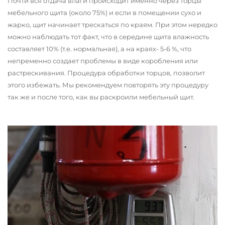
Почти вся отдача влаги происходит именно через торцы
мебельного щита (около 75%) и если в помещении сухо и
жарко, щит начинает трескаться по краям. При этом нередко
можно наблюдать тот факт, что в середине щита влажность
составляет 10% (т.е. нормальная), а на краях- 5-6 %, что
непременно создает проблемы в виде коробления или
растрескивания. Процедура обработки торцов, позволит
этого избежать. Мы рекомендуем повторять эту процедуру
так же и после того, как вы раскроили мебельный щит.