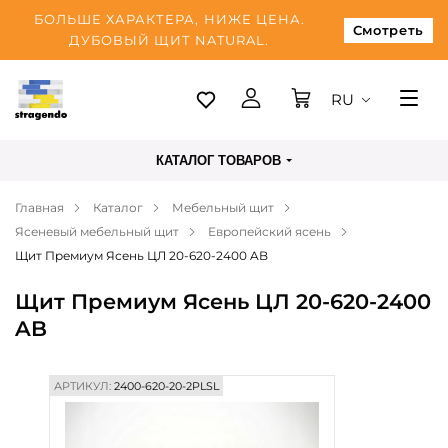
БОЛЬШЕ ХАРАКТЕРА, НИЖЕ ЦЕНА.
Смотреть
ДУБОВЫЙ ЩИТ NATURAL.
RU
Таллинн
КАТАЛОГ ТОВАРОВ
Доставка
Главная
Каталог
Мебельный щит
Оплата
Ясеневый мебельный щит
Европейский ясень
О нас
Щит Премиум Ясень ЦЛ 20-620-2400 AB
Блог
Щит Премиум Ясень ЦЛ 20-620-2400
AB
Контакты
АРТИКУЛ:
2400-620-20-2PLSL