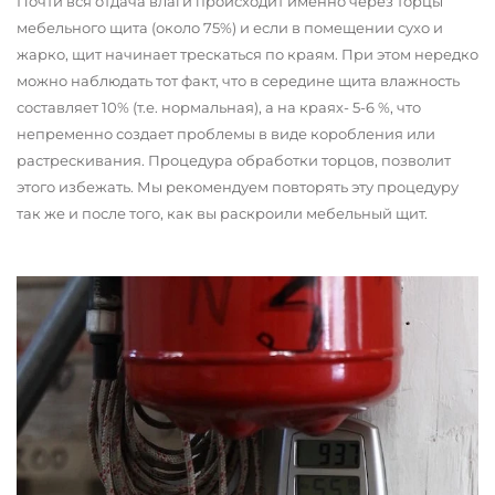
Почти вся отдача влаги происходит именно через торцы
мебельного щита (около 75%) и если в помещении сухо и
жарко, щит начинает трескаться по краям. При этом нередко
можно наблюдать тот факт, что в середине щита влажность
составляет 10% (т.е. нормальная), а на краях- 5-6 %, что
непременно создает проблемы в виде коробления или
растрескивания. Процедура обработки торцов, позволит
этого избежать. Мы рекомендуем повторять эту процедуру
так же и после того, как вы раскроили мебельный щит.