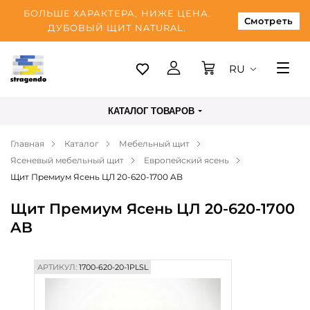
БОЛЬШЕ ХАРАКТЕРА, НИЖЕ ЦЕНА.
Смотреть
ДУБОВЫЙ ЩИТ NATURAL.
RU
Таллинн
КАТАЛОГ ТОВАРОВ
Доставка
Главная
Каталог
Мебельный щит
Оплата
Ясеневый мебельный щит
Европейский ясень
О нас
Щит Премиум Ясень ЦЛ 20-620-1700 AB
Блог
Щит Премиум Ясень ЦЛ 20-620-1700
AB
Контакты
АРТИКУЛ:
1700-620-20-1PLSL