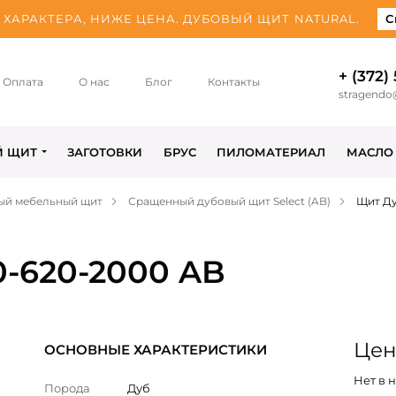
ХАРАКТЕРА, НИЖЕ ЦЕНА. ДУБОВЫЙ ЩИТ NATURAL.
С
+ (372)
Оплата
О нас
Блог
Контакты
stragendo
Й ЩИТ
ЗАГОТОВКИ
БРУС
ПИЛОМАТЕРИАЛ
МАСЛО
ый мебельный щит
Сращенный дубовый щит Select (AB)
Щит Ду
0-620-2000 AB
Цен
ОСНОВНЫЕ ХАРАКТЕРИСТИКИ
Нет в 
Порода
Дуб