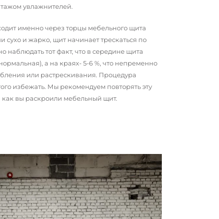
нтажом увлажнителей.
сходит именно через торцы мебельного щита
и сухо и жарко, щит начинает трескаться по
о наблюдать тот факт, что в середине щита
 нормальная), а на краях- 5-6 %, что непременно
обления или растрескивания. Процедура
того избежать. Мы рекомендуем повторять эту
о, как вы раскроили мебельный щит.