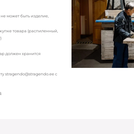
 не может быть изделие,
окупке товара (распиленный,
)
вар должен хранится
у stragendo@stragendo.ee с
а