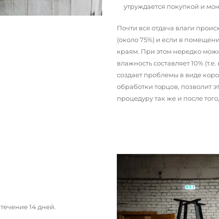
утруждается покупкой и мо
Почти вся отдача влаги прои
(около 75%) и если в помещени
краям. При этом нередко можн
влажность составляет 10% (т.е.
создает проблемы в виде кор
обработки торцов, позволит э
процедуру так же и после тог
течение 14 дней.