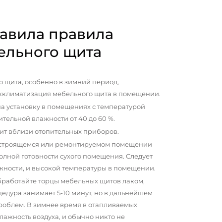
авила правила
ельного щита
 щита, особенно в зимний период,
кклиматизация мебельного щита в помещении.
а установку в помещениях с температурой
сительной влажности от 40 до 60 %.
ит вблизи отопительных приборов.
 строящемся или ремонтируемом помещении
олной готовности сухого помещения. Следует
жности, и высокой температуры в помещении.
бработайте торцы мебельных щитов лаком,
цедура занимает 5-10 минут, но в дальнейшем
проблем. В зимнее время в отапливаемых
ажность воздуха, и обычно никто не