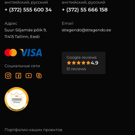
английский, русский
английский, русский
+ (372) 555 600 34
+ (372) 55 666 158
Адрес
Email
Suur-Sõjamäe põik 9,
stragendo@stragendo.ee
11415 Tallinn, Eesti
Google reviews
4.9
Социальные сети
51 reviews
Портфолио наших проектов