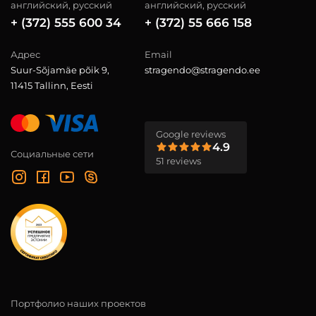
английский, русский
английский, русский
+ (372) 555 600 34
+ (372) 55 666 158
Адрес
Email
Suur-Sõjamäe põik 9,
stragendo@stragendo.ee
11415 Tallinn, Eesti
Google reviews
4.9
Социальные сети
51 reviews
Портфолио наших проектов