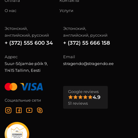
Оплата
Контакты
О нас
Услуги
Эстонский,
Эстонский,
английский, русский
английский, русский
+ (372) 555 600 34
+ (372) 55 666 158
Адрес
Email
Suur-Sõjamäe põik 9,
stragendo@stragendo.ee
11415 Tallinn, Eesti
Google reviews
4.9
Социальные сети
51 reviews