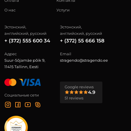
Оплата
Контакты
О нас
Услуги
Эстонский,
Эстонский,
английский, русский
английский, русский
+ (372) 555 600 34
+ (372) 55 666 158
Адрес
Email
Suur-Sõjamäe põik 9,
stragendo@stragendo.ee
11415 Tallinn, Eesti
Google reviews
4.9
Социальные сети
51 reviews