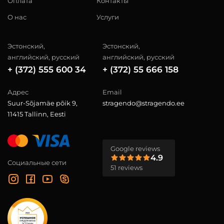
Оплата
Контакты
О нас
Услуги
Эстонский,
Эстонский,
английский, русский
английский, русский
+ (372) 555 600 34
+ (372) 55 666 158
Адрес
Email
Suur-Sõjamäe põik 9,
stragendo@stragendo.ee
11415 Tallinn, Eesti
Google reviews
4.9
Социальные сети
51 reviews