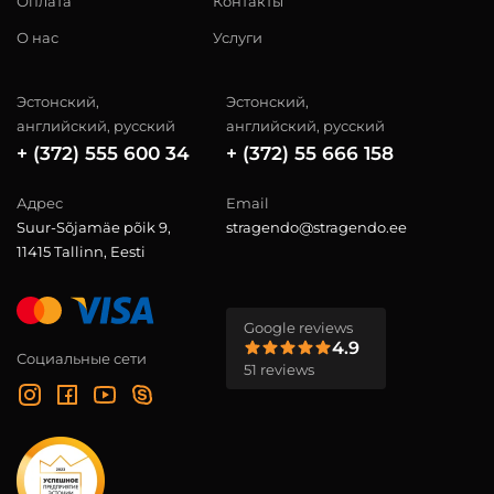
Оплата
Контакты
О нас
Услуги
Эстонский,
Эстонский,
английский, русский
английский, русский
+ (372) 555 600 34
+ (372) 55 666 158
Адрес
Email
Suur-Sõjamäe põik 9,
stragendo@stragendo.ee
11415 Tallinn, Eesti
Google reviews
4.9
Социальные сети
51 reviews