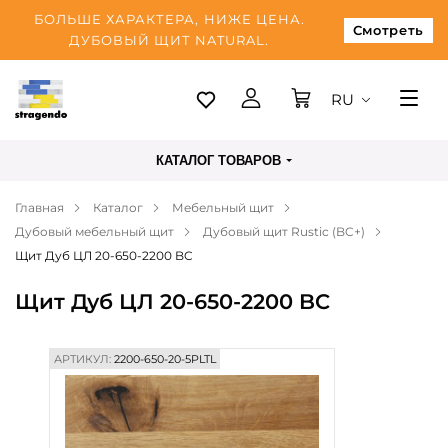
БОЛЬШЕ ХАРАКТЕРА, НИЖЕ ЦЕНА.
Смотреть
ДУБОВЫЙ ЩИТ NATURAL.
RU
Таллинн
КАТАЛОГ ТОВАРОВ
Доставка
Главная
Каталог
Мебельный щит
Оплата
Дубовый мебельный щит
Дубовый щит Rustic (BC+)
О нас
Щит Дуб ЦЛ 20-650-2200 BC
Блог
Щит Дуб ЦЛ 20-650-2200 BC
Контакты
АРТИКУЛ:
2200-650-20-5PLTL