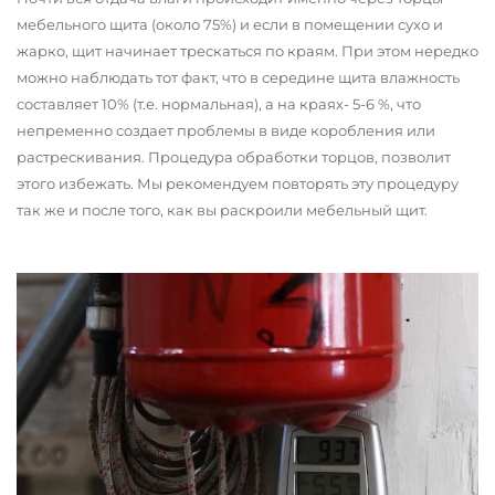
мебельного щита (около 75%) и если в помещении сухо и
жарко, щит начинает трескаться по краям. При этом нередко
можно наблюдать тот факт, что в середине щита влажность
составляет 10% (т.е. нормальная), а на краях- 5-6 %, что
непременно создает проблемы в виде коробления или
растрескивания. Процедура обработки торцов, позволит
этого избежать. Мы рекомендуем повторять эту процедуру
так же и после того, как вы раскроили мебельный щит.