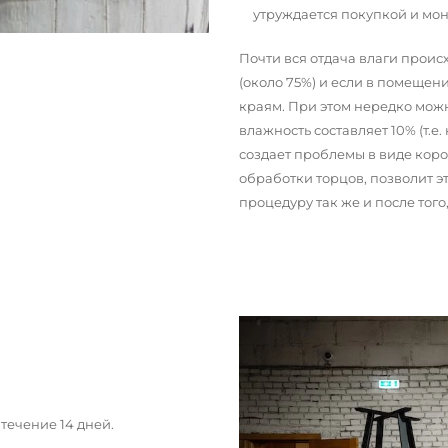
утруждается покупкой и мо
Почти вся отдача влаги прои
(около 75%) и если в помещени
краям. При этом нередко можн
влажность составляет 10% (т.е.
создает проблемы в виде кор
обработки торцов, позволит э
процедуру так же и после тог
течение 14 дней.