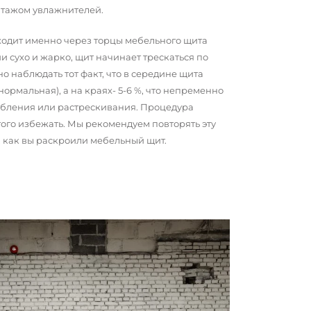
нтажом увлажнителей.
сходит именно через торцы мебельного щита
и сухо и жарко, щит начинает трескаться по
о наблюдать тот факт, что в середине щита
 нормальная), а на краях- 5-6 %, что непременно
обления или растрескивания. Процедура
того избежать. Мы рекомендуем повторять эту
о, как вы раскроили мебельный щит.