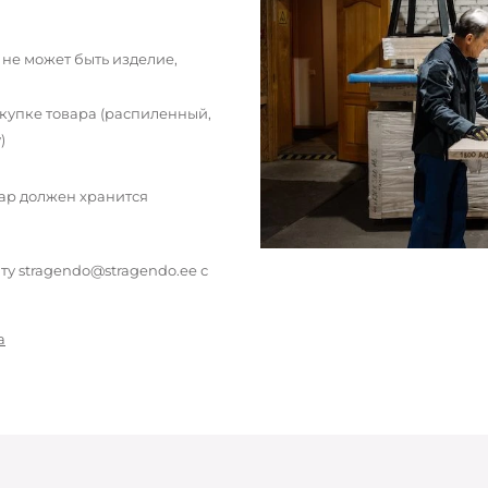
 не может быть изделие,
окупке товара (распиленный,
)
вар должен хранится
у stragendo@stragendo.ee с
а