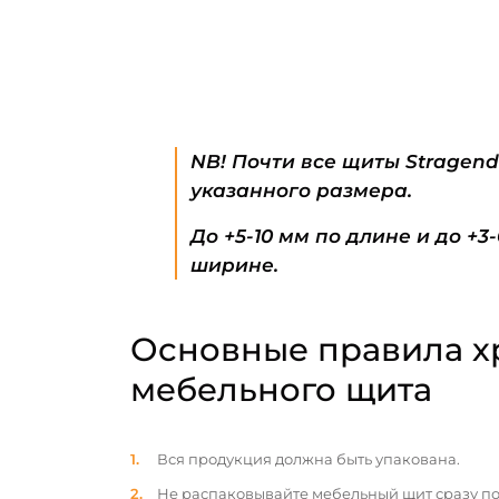
NB! Почти все щиты Stragen
указанного размера.
До +5-10 мм по длине и до +3
ширине.
Основные правила х
мебельного щита
Вся продукция должна быть упакована.
Не распаковывайте мебельный щит сразу по