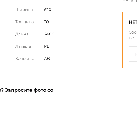
Нет в 
Ширина
620
Толщина
20
НЕ
Соо
Длина
2400
нет
Ламель
PL
Качество
AB
? Запросите фото со