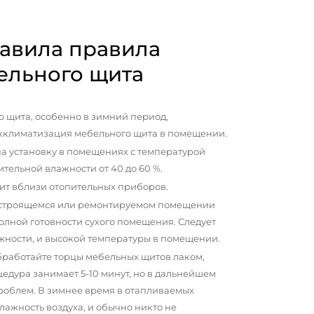
авила правила
ельного щита
 щита, особенно в зимний период,
кклиматизация мебельного щита в помещении.
а установку в помещениях с температурой
сительной влажности от 40 до 60 %.
ит вблизи отопительных приборов.
 строящемся или ремонтируемом помещении
олной готовности сухого помещения. Следует
жности, и высокой температуры в помещении.
бработайте торцы мебельных щитов лаком,
цедура занимает 5-10 минут, но в дальнейшем
проблем. В зимнее время в отапливаемых
ажность воздуха, и обычно никто не