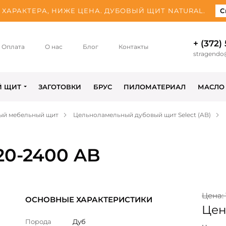
ХАРАКТЕРА, НИЖЕ ЦЕНА. ДУБОВЫЙ ЩИТ NATURAL.
С
+ (372)
Оплата
О нас
Блог
Контакты
stragendo
Й ЩИТ
ЗАГОТОВКИ
БРУС
ПИЛОМАТЕРИАЛ
МАСЛО
ый мебельный щит
Цельноламельный дубовый щит Select (AB)
20-2400 AB
Цена: 
ОСНОВНЫЕ ХАРАКТЕРИСТИКИ
Цена
Порода
Дуб