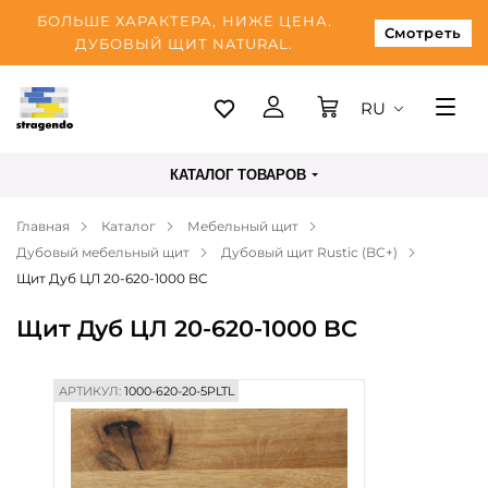
БОЛЬШЕ ХАРАКТЕРА, НИЖЕ ЦЕНА.
Смотреть
ДУБОВЫЙ ЩИТ NATURAL.
RU
Таллинн
КАТАЛОГ ТОВАРОВ
Доставка
Главная
Каталог
Мебельный щит
Оплата
Дубовый мебельный щит
Дубовый щит Rustic (BC+)
О нас
Щит Дуб ЦЛ 20-620-1000 BC
Блог
Щит Дуб ЦЛ 20-620-1000 BC
Контакты
АРТИКУЛ:
1000-620-20-5PLTL