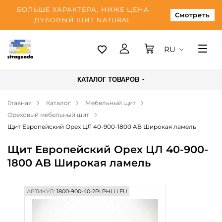
БОЛЬШЕ ХАРАКТЕРА, НИЖЕ ЦЕНА.
Смотреть
ДУБОВЫЙ ЩИТ NATURAL.
RU
Таллинн
КАТАЛОГ ТОВАРОВ
Доставка
Главная
Каталог
Мебельный щит
Оплата
Ореховый мебельный щит
О нас
Щит Европейский Орех ЦЛ 40-900-1800 AB Широкая ламель
Блог
Щит Европейский Орех ЦЛ 40-900-
1800 AB Широкая ламель
Контакты
АРТИКУЛ:
1800-900-40-2PLPHLLLEU