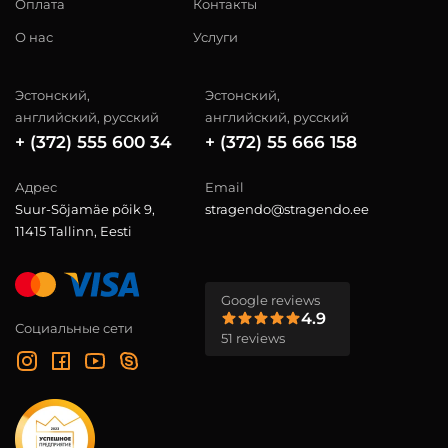
Оплата
Контакты
О нас
Услуги
Эстонский,
Эстонский,
английский, русский
английский, русский
+ (372) 555 600 34
+ (372) 55 666 158
Адрес
Email
Suur-Sõjamäe põik 9,
stragendo@stragendo.ee
11415 Tallinn, Eesti
Google reviews
4.9
Социальные сети
51 reviews