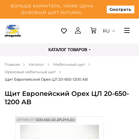
БОЛЬШЕ ХАРАКТЕРА, НИЖЕ ЦЕНА.
Смотреть
ДУБОВЫЙ ЩИТ NATURAL.
RU
Таллинн
КАТАЛОГ ТОВАРОВ
Доставка
Главная
Каталог
Мебельный щит
Оплата
Ореховый мебельный щит
О нас
Щит Европейский Орех ЦЛ 20-650-1200 AB
Блог
Щит Европейский Орех ЦЛ 20-650-
1200 AB
Контакты
АРТИКУЛ:
1200-650-20-2PLPHLEU