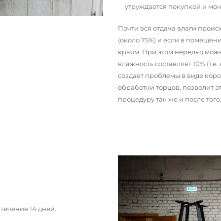
утруждается покупкой и мо
Почти вся отдача влаги прои
(около 75%) и если в помещени
краям. При этом нередко можн
влажность составляет 10% (т.е.
создает проблемы в виде кор
обработки торцов, позволит э
процедуру так же и после тог
течение 14 дней.