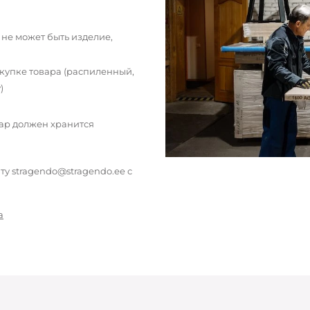
 не может быть изделие,
окупке товара (распиленный,
)
вар должен хранится
у stragendo@stragendo.ee с
а