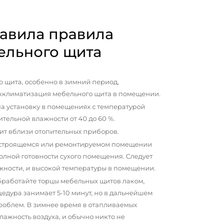
авила правила
ельного щита
 щита, особенно в зимний период,
кклиматизация мебельного щита в помещении.
а установку в помещениях с температурой
сительной влажности от 40 до 60 %.
ит вблизи отопительных приборов.
 строящемся или ремонтируемом помещении
олной готовности сухого помещения. Следует
жности, и высокой температуры в помещении.
бработайте торцы мебельных щитов лаком,
цедура занимает 5-10 минут, но в дальнейшем
проблем. В зимнее время в отапливаемых
ажность воздуха, и обычно никто не