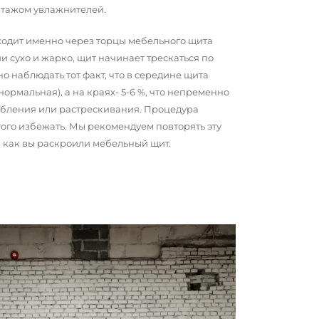
нтажом увлажнителей.
сходит именно через торцы мебельного щита
и сухо и жарко, щит начинает трескаться по
о наблюдать тот факт, что в середине щита
 нормальная), а на краях- 5-6 %, что непременно
обления или растрескивания. Процедура
того избежать. Мы рекомендуем повторять эту
о, как вы раскроили мебельный щит.