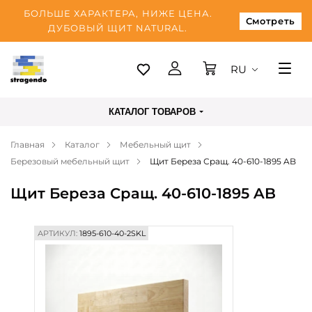
БОЛЬШЕ ХАРАКТЕРА, НИЖЕ ЦЕНА.
Смотреть
ДУБОВЫЙ ЩИТ NATURAL.
RU
Таллинн
КАТАЛОГ ТОВАРОВ
Доставка
Главная
Каталог
Мебельный щит
Оплата
Березовый мебельный щит
Щит Береза Сращ. 40-610-1895 AB
О нас
Щит Береза Сращ. 40-610-1895 AB
Блог
Контакты
АРТИКУЛ:
1895-610-40-2SKL