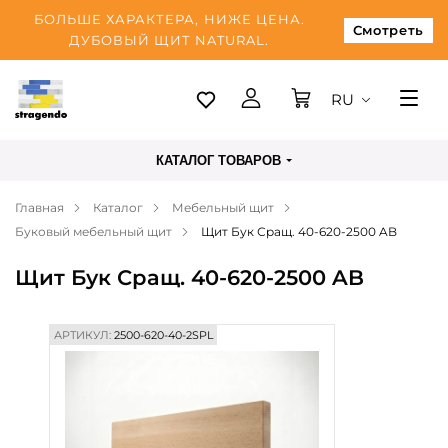
БОЛЬШЕ ХАРАКТЕРА, НИЖЕ ЦЕНА.
Смотреть
ДУБОВЫЙ ЩИТ NATURAL.
RU
Таллинн
КАТАЛОГ ТОВАРОВ
Доставка
Главная
Каталог
Мебельный щит
Оплата
Буковый мебельный щит
Щит Бук Сращ. 40-620-2500 AB
О нас
Щит Бук Сращ. 40-620-2500 AB
Блог
Контакты
АРТИКУЛ:
2500-620-40-2SPL