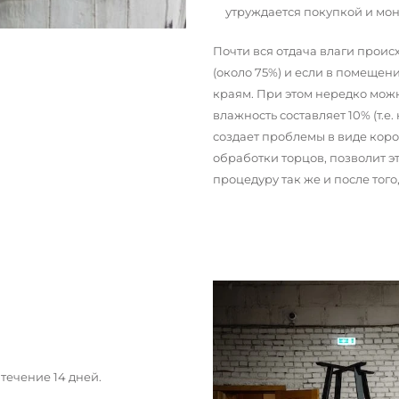
утруждается покупкой и мо
Почти вся отдача влаги прои
(около 75%) и если в помещени
краям. При этом нередко можн
влажность составляет 10% (т.е.
создает проблемы в виде кор
обработки торцов, позволит э
процедуру так же и после тог
течение 14 дней.