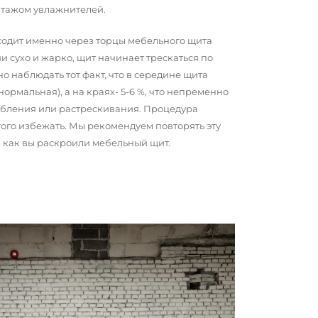
нтажом увлажнителей.
сходит именно через торцы мебельного щита
и сухо и жарко, щит начинает трескаться по
о наблюдать тот факт, что в середине щита
 нормальная), а на краях- 5-6 %, что непременно
обления или растрескивания. Процедура
того избежать. Мы рекомендуем повторять эту
о, как вы раскроили мебельный щит.