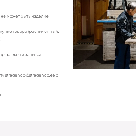
 не может быть изделие,
окупке товара (распиленный,
)
вар должен хранится
у stragendo@stragendo.ee с
а