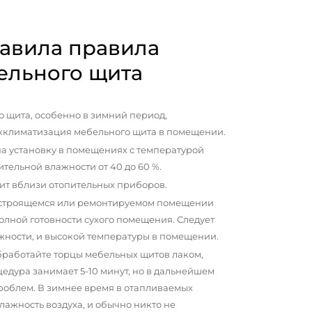
авила правила
ельного щита
 щита, особенно в зимний период,
кклиматизация мебельного щита в помещении.
а установку в помещениях с температурой
сительной влажности от 40 до 60 %.
ит вблизи отопительных приборов.
 строящемся или ремонтируемом помещении
олной готовности сухого помещения. Следует
жности, и высокой температуры в помещении.
бработайте торцы мебельных щитов лаком,
цедура занимает 5-10 минут, но в дальнейшем
проблем. В зимнее время в отапливаемых
ажность воздуха, и обычно никто не