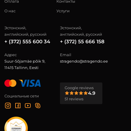
Оплата
Контакты
О нас
Услуги
Эстонский,
Эстонский,
английский, русский
английский, русский
+ (372) 555 600 34
+ (372) 55 666 158
Адрес
Email
Suur-Sõjamäe põik 9,
stragendo@stragendo.ee
11415 Tallinn, Eesti
Google reviews
4.9
Социальные сети
51 reviews