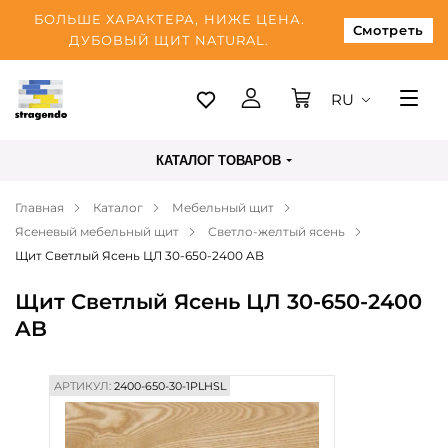
БОЛЬШЕ ХАРАКТЕРА, НИЖЕ ЦЕНА.
Смотреть
ДУБОВЫЙ ЩИТ NATURAL.
RU
Таллинн
КАТАЛОГ ТОВАРОВ
Доставка
Главная
Каталог
Мебельный щит
Оплата
Ясеневый мебельный щит
Светло-желтый ясень
О нас
Щит Светлый Ясень ЦЛ 30-650-2400 AB
Блог
Щит Светлый Ясень ЦЛ 30-650-2400
AB
Контакты
АРТИКУЛ:
2400-650-30-1PLHSL