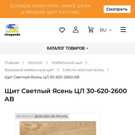
БОЛЬШЕ ХАРАКТЕРА, НИЖЕ ЦЕНА.
Смотреть
ДУБОВЫЙ ЩИТ NATURAL.
RU
Таллинн
КАТАЛОГ ТОВАРОВ
Доставка
Главная
Каталог
Мебельный щит
Оплата
Ясеневый мебельный щит
Светло-желтый ясень
О нас
Щит Светлый Ясень ЦЛ 30-620-2600 AB
Блог
Щит Светлый Ясень ЦЛ 30-620-2600
AB
Контакты
АРТИКУЛ:
2600-620-30-1PLHSL