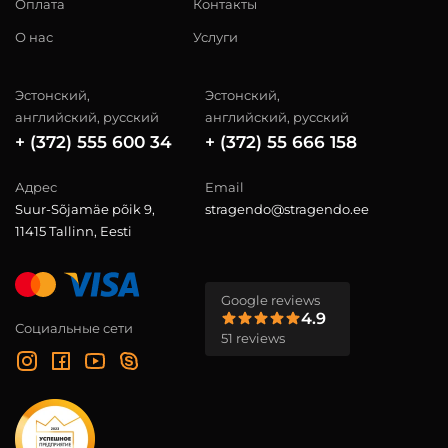
Оплата
Контакты
О нас
Услуги
Эстонский,
Эстонский,
английский, русский
английский, русский
+ (372) 555 600 34
+ (372) 55 666 158
Адрес
Email
Suur-Sõjamäe põik 9,
stragendo@stragendo.ee
11415 Tallinn, Eesti
Google reviews
4.9
Социальные сети
51 reviews