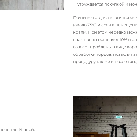
утруждается покупкой и мо
Почти вся отдача влаги прои
(около 75%) и если в помещени
краям. При этом нередко можн
влажность составляет 10% (т.е.
создает проблемы в виде кор
обработки торцов, позволит э
процедуру так же и после тог
течение 14 дней.