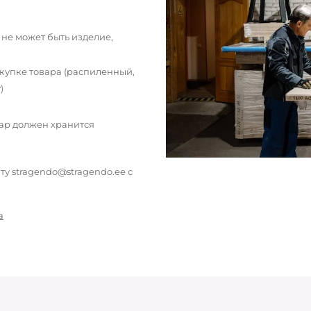
 не может быть изделие,
окупке товара (распиленный,
)
вар должен хранится
у stragendo@stragendo.ee с
а