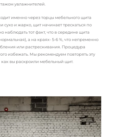
нтажом увлажнителей.
сходит именно через торцы мебельного щита
и сухо и жарко, щит начинает трескаться по
о наблюдать тот факт, что в середине щита
 нормальная), а на краях- 5-6 %, что непременно
обления или растрескивания. Процедура
того избежать. Мы рекомендуем повторять эту
о, как вы раскроили мебельный щит.