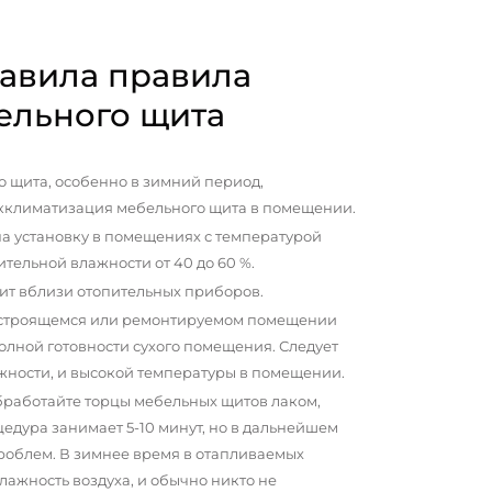
авила правила
ельного щита
 щита, особенно в зимний период,
кклиматизация мебельного щита в помещении.
а установку в помещениях с температурой
сительной влажности от 40 до 60 %.
ит вблизи отопительных приборов.
 строящемся или ремонтируемом помещении
олной готовности сухого помещения. Следует
жности, и высокой температуры в помещении.
бработайте торцы мебельных щитов лаком,
цедура занимает 5-10 минут, но в дальнейшем
проблем. В зимнее время в отапливаемых
ажность воздуха, и обычно никто не