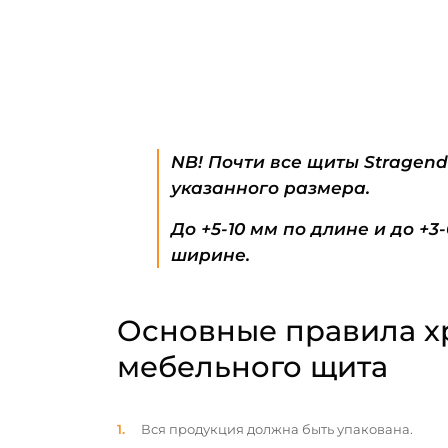
NB! Почти все щиты Stragen
указанного размера.
До +5-10 мм по длине и до +3
ширине.
Основные правила х
мебельного щита
Вся продукция должна быть упакована.