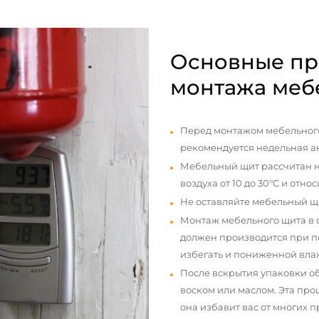
Основные пр
монтажа меб
Перед монтажом мебельного
рекомендуется недельная а
Мебельный щит рассчитан н
воздуха от 10 до 30°С и отно
Не оставляйте мебельный щ
Монтаж мебельного щита в
должен производится при п
избегать и пониженной вла
После вскрытия упаковки о
воском или маслом. Эта про
она избавит вас от многих 