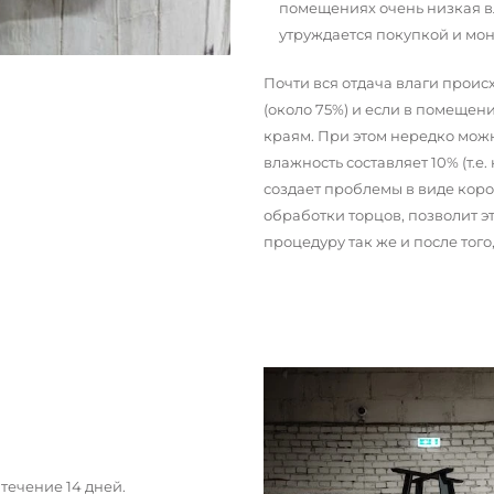
помещениях очень низкая вл
утруждается покупкой и мо
Почти вся отдача влаги прои
(около 75%) и если в помещени
краям. При этом нередко можн
влажность составляет 10% (т.е.
создает проблемы в виде кор
обработки торцов, позволит э
процедуру так же и после тог
течение 14 дней.