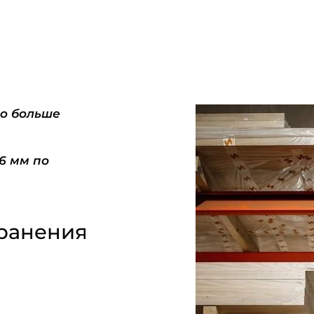
do больше
-6 мм по
ранения