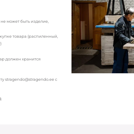
 не может быть изделие,
окупке товара (распиленный,
)
вар должен хранится
у stragendo@stragendo.ee с
а