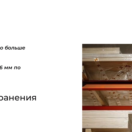
do больше
-6 мм по
ранения