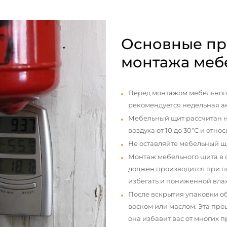
Основные пр
монтажа меб
Перед монтажом мебельного
рекомендуется недельная а
Мебельный щит рассчитан н
воздуха от 10 до 30°С и отно
Не оставляйте мебельный щ
Монтаж мебельного щита в
должен производится при п
избегать и пониженной вла
После вскрытия упаковки о
воском или маслом. Эта про
она избавит вас от многих 