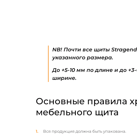
NB! Почти все щиты Stragen
указанного размера.
До +5-10 мм по длине и до +3
ширине.
Основные правила х
мебельного щита
Вся продукция должна быть упакована.