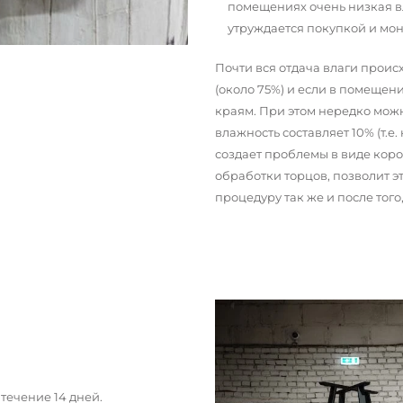
помещениях очень низкая вл
утруждается покупкой и мо
Почти вся отдача влаги прои
(около 75%) и если в помещени
краям. При этом нередко можн
влажность составляет 10% (т.е.
создает проблемы в виде кор
обработки торцов, позволит э
процедуру так же и после тог
течение 14 дней.