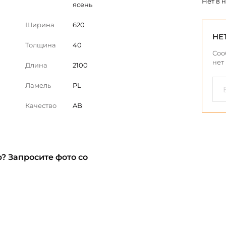
Нет в 
ясень
Ширина
620
НЕ
Толщина
40
Соо
нет
Длина
2100
Ламель
PL
Качество
AB
? Запросите фото со