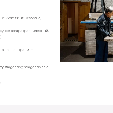
 не может быть изделие,
окупке товара (распиленный,
)
вар должен хранится
у stragendo@stragendo.ee с
а