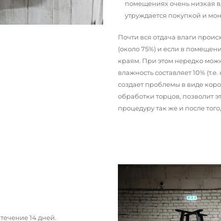
помещениях очень низкая вл
утруждается покупкой и мо
Почти вся отдача влаги прои
(около 75%) и если в помещени
краям. При этом нередко можн
влажность составляет 10% (т.е.
создает проблемы в виде кор
обработки торцов, позволит э
процедуру так же и после тог
течение 14 дней.