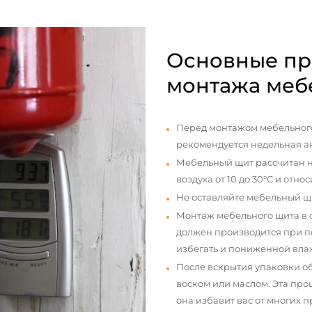
Основные пр
монтажа меб
Перед монтажом мебельного
рекомендуется недельная а
Мебельный щит рассчитан н
воздуха от 10 до 30°С и отно
Не оставляйте мебельный щ
Монтаж мебельного щита в
должен производится при п
избегать и пониженной вла
После вскрытия упаковки о
воском или маслом. Эта про
она избавит вас от многих 