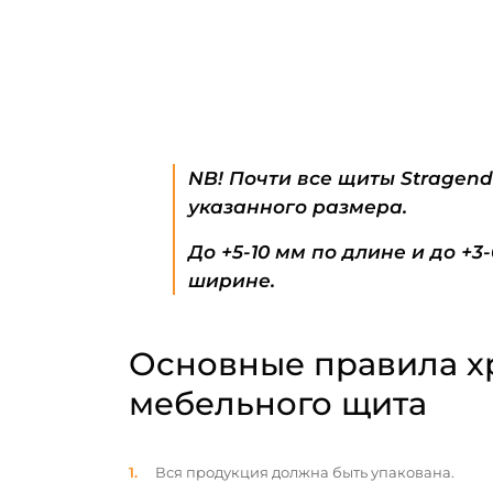
NB! Почти все щиты Stragen
указанного размера.
До +5-10 мм по длине и до +3
ширине.
Основные правила х
мебельного щита
Вся продукция должна быть упакована.