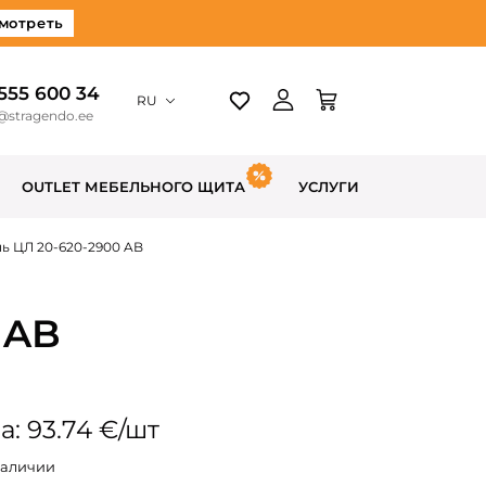
мотреть
 555 600 34
RU
@stragendo.ee
OUTLET МЕБЕЛЬНОГО ЩИТА
УСЛУГИ
ь ЦЛ 20-620-2900 AB
 AB
а: 93.74 €/шт
наличии