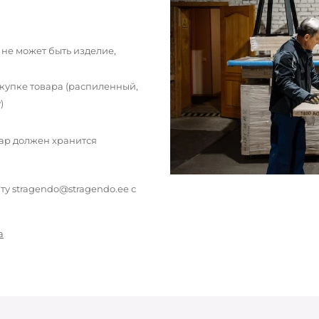
 не может быть изделие,
окупке товара (распиленный,
)
вар должен хранится
у stragendo@stragendo.ee с
а