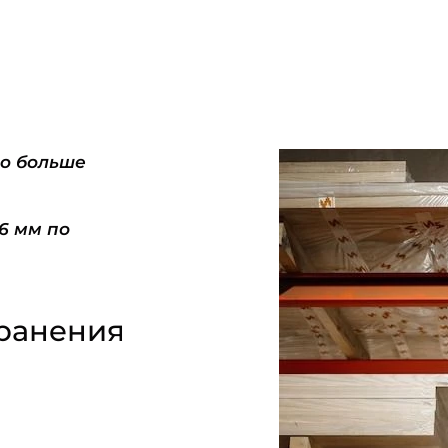
do больше
-6 мм по
ранения