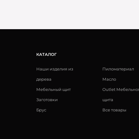
КАТАЛОГ
Наши изделия из
Пиломатериал
дерева
Масло
Мебельный щит
Outlet Мебельно
Заготовки
щита
Брус
Все товары