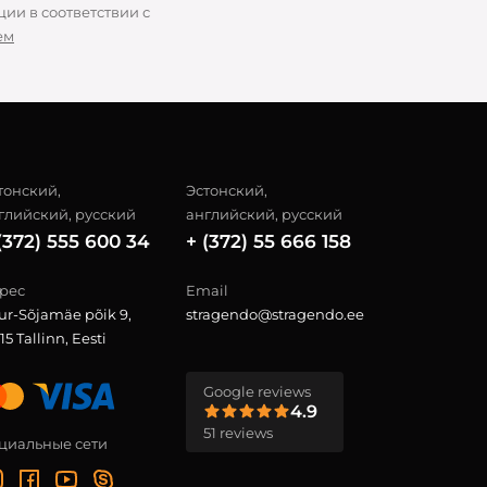
ии в соответствии с
ем
тонский,
Эстонский,
глийский, русский
английский, русский
(372) 555 600 34
+ (372) 55 666 158
рес
Email
ur-Sõjamäe põik 9,
stragendo@stragendo.ee
15 Tallinn, Eesti
Google reviews
4.9
51 reviews
циальные сети