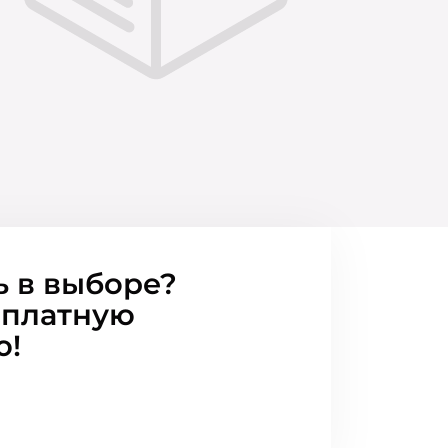
ь в выборе?
сплатную
ю!