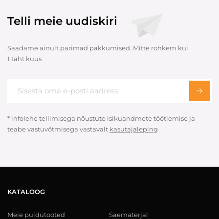
Telli meie uudiskiri
Saadame ainult parimad pakkumised. Mitte rohkem kui
1 täht kuus
* infolehe tellimisega nõustute isikuandmete töötlemise ja
teabe vastuvõtmisega vastavalt
kasutajaleping
KATALOOG
Meie puidutooted
Saematerjal