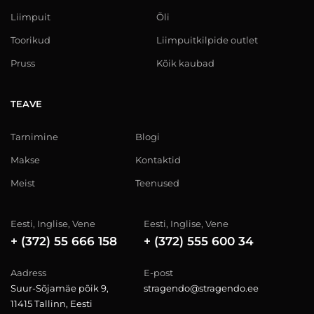
Liimpuit
Õli
Toorikud
Liimpuitkilpide outlet
Pruss
Kõik kaubad
TEAVE
Tarnimine
Blogi
Makse
Kontaktid
Meist
Teenused
Eesti, Inglise, Vene
Eesti, Inglise, Vene
+ (372) 55 666 158
+ (372) 555 600 34
Aadress
E-post
Suur-Sõjamäe põik 9,
stragendo@stragendo.ee
11415 Tallinn, Eesti