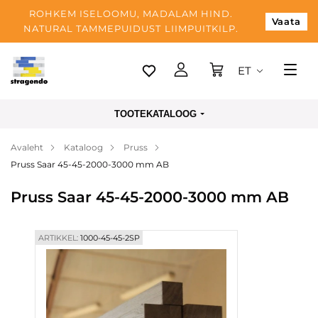
ROHKEM ISELOOMU, MADALAM HIND.
Vaata
NATURAL TAMMEPUIDUST LIIMPUITKILP.
ET
Tallinn
TOOTEKATALOOG
Tarnimine
Avaleht
Kataloog
Pruss
Makse
Pruss Saar 45-45-2000-3000 mm AB
Meist
Pruss Saar 45-45-2000-3000 mm AB
Blogi
Kontaktid
ARTIKKEL:
1000-45-45-2SP