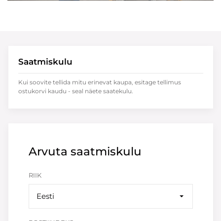
Saatmiskulu
Kui soovite tellida mitu erinevat kaupa, esitage tellimus
ostukorvi kaudu - seal näete saatekulu.
Arvuta saatmiskulu
RIIK
Eesti