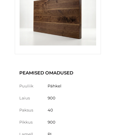
PEAMISED OMADUSED
Puuliik
Pähkel
Laius
900
Paksus
40
Pikkus
900
Lamell
PL