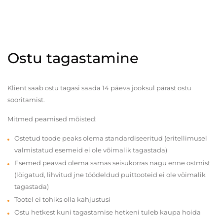
Ostu tagastamine
Klient saab ostu tagasi saada 14 päeva jooksul pärast ostu
sooritamist.
Mitmed peamised mõisted:
Ostetud toode peaks olema standardiseeritud (eritellimusel
valmistatud esemeid ei ole võimalik tagastada)
Esemed peavad olema samas seisukorras nagu enne ostmist
(lõigatud, lihvitud jne töödeldud puittooteid ei ole võimalik
tagastada)
Tootel ei tohiks olla kahjustusi
Ostu hetkest kuni tagastamise hetkeni tuleb kaupa hoida