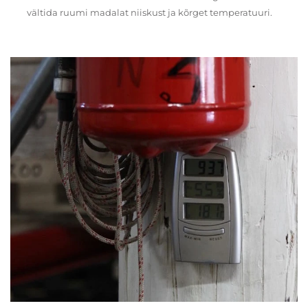
vältida ruumi madalat niiskust ja kõrget temperatuuri.