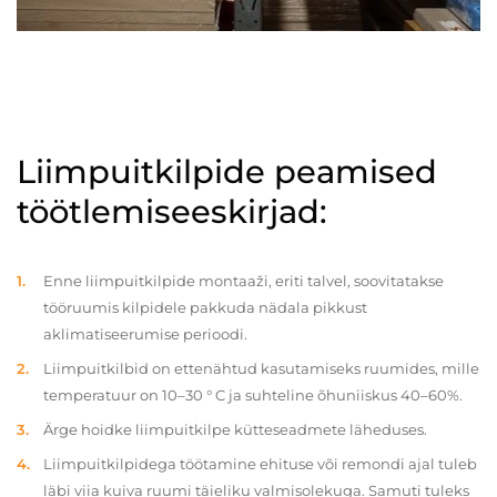
Liimpuitkilpide peamised
töötlemiseeskirjad:
Enne liimpuitkilpide montaaži, eriti talvel, soovitatakse
tööruumis kilpidele pakkuda nädala pikkust
aklimatiseerumise perioodi.
Liimpuitkilbid on ettenähtud kasutamiseks ruumides, mille
temperatuur on 10–30 ° C ja suhteline õhuniiskus 40–60%.
Ärge hoidke liimpuitkilpe kütteseadmete läheduses.
Liimpuitkilpidega töötamine ehituse või remondi ajal tuleb
läbi viia kuiva ruumi täieliku valmisolekuga. Samuti tuleks