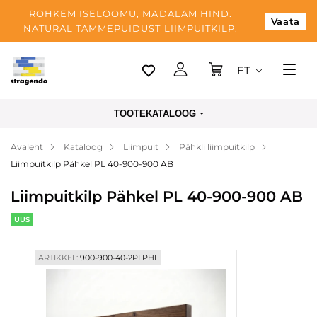
ROHKEM ISELOOMU, MADALAM HIND.
Vaata
NATURAL TAMMEPUIDUST LIIMPUITKILP.
ET
Tallinn
TOOTEKATALOOG
Tarnimine
Avaleht
Kataloog
Liimpuit
Pähkli liimpuitkilp
Makse
Liimpuitkilp Pähkel PL 40-900-900 AB
Meist
Liimpuitkilp Pähkel PL 40-900-900 AB
Blogi
UUS
Kontaktid
ARTIKKEL:
900-900-40-2PLPHL