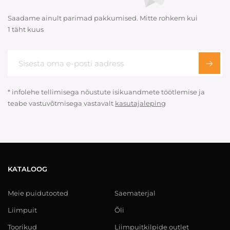
Saadame ainult parimad pakkumised. Mitte rohkem kui
1 täht kuus
* infolehe tellimisega nõustute isikuandmete töötlemise ja
teabe vastuvõtmisega vastavalt
kasutajaleping
KATALOOG
Meie puidutooted
Saematerjal
Liimpuit
Õli
Toorikud
Liimpuitkilpide outlet