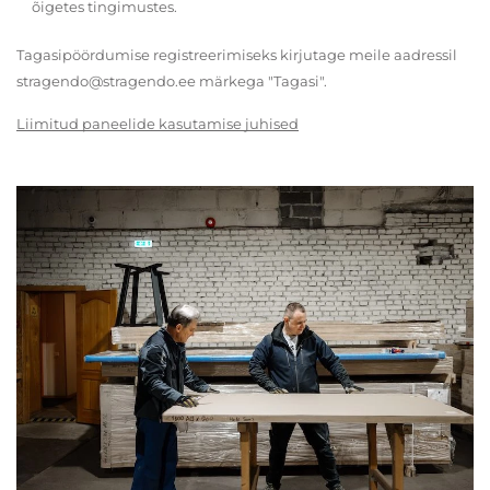
õigetes tingimustes.
Tagasipöördumise registreerimiseks kirjutage meile aadressil
stragendo@stragendo.ee märkega "Tagasi".
Liimitud paneelide kasutamise juhised