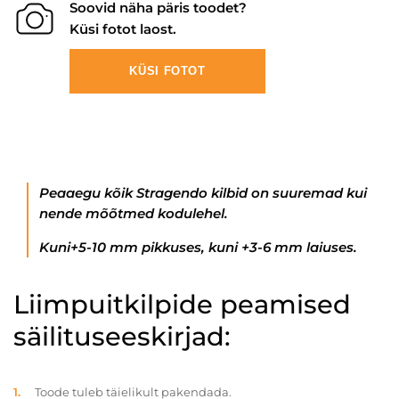
Soovid näha päris toodet?
Küsi fotot laost.
KÜSI FOTOT
Peaaegu kõik Stragendo kilbid on suuremad kui
nende mõõtmed kodulehel.
Kuni+5-10 mm pikkuses, kuni +3-6 mm laiuses.
Liimpuitkilpide peamised
säilituseeskirjad:
Toode tuleb täielikult pakendada.