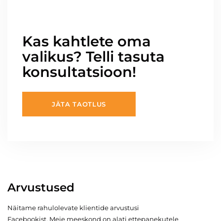
Kas kahtlete oma
valikus? Telli tasuta
konsultatsioon!
JÄTA TAOTLUS
Arvustused
Näitame rahulolevate klientide arvustusi
Facebookist. Meie meeskond on alati ettepanekutele