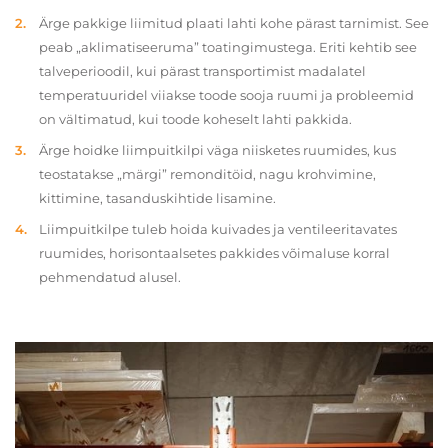
Ärge pakkige liimitud plaati lahti kohe pärast tarnimist. See
peab „aklimatiseeruma” toatingimustega. Eriti kehtib see
talveperioodil, kui pärast transportimist madalatel
temperatuuridel viiakse toode sooja ruumi ja probleemid
on vältimatud, kui toode koheselt lahti pakkida.
Ärge hoidke liimpuitkilpi väga niisketes ruumides, kus
teostatakse „märgi” remonditöid, nagu krohvimine,
kittimine, tasanduskihtide lisamine.
Liimpuitkilpe tuleb hoida kuivades ja ventileeritavates
ruumides, horisontaalsetes pakkides võimaluse korral
pehmendatud alusel.