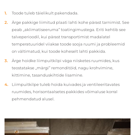
Toode tuleb täielikult pakendada.
Ärge pakkige liimitud plaati lahti kohe pärast tarnimist. See
peab „aklimatiseeruma” toatingimustega. Eriti kehtib see
talveperioodil, kui pärast transportimist madalatel
temperatuuridel viiakse toode sooja ruumi ja probleemid
on vältimatud, kui toode koheselt lahti pakkida.
Ärge hoidke liimpuitkilpi väga niisketes ruumides, kus
teostatakse „märgi” remonditöid, nagu krohvimine,
kittimine, tasanduskihtide lisamine.
Liimpuitkilpe tuleb hoida kuivades ja ventileeritavates
ruumides, horisontaalsetes pakkides võimaluse korral
pehmendatud alusel.