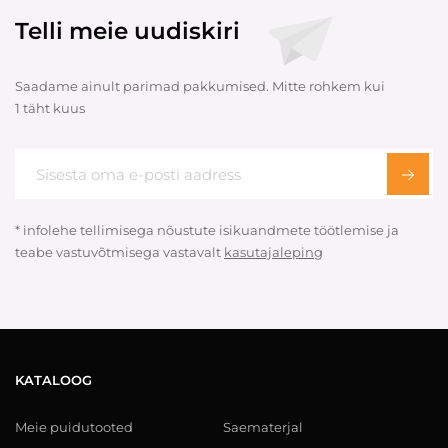
Telli meie uudiskiri
Saadame ainult parimad pakkumised. Mitte rohkem kui
1 täht kuus
* infolehe tellimisega nõustute isikuandmete töötlemise ja
teabe vastuvõtmisega vastavalt
kasutajaleping
KATALOOG
Meie puidutooted
Saematerjal