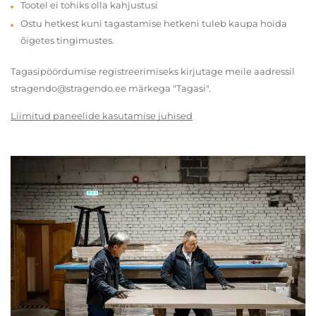
Tootel ei tohiks olla kahjustusi
Ostu hetkest kuni tagastamise hetkeni tuleb kaupa hoida
õigetes tingimustes.
Tagasipöördumise registreerimiseks kirjutage meile aadressil
stragendo@stragendo.ee märkega "Tagasi".
Liimitud paneelide kasutamise juhised