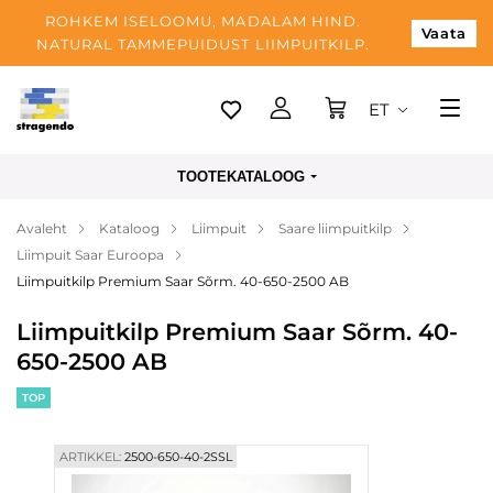
ROHKEM ISELOOMU, MADALAM HIND.
Vaata
NATURAL TAMMEPUIDUST LIIMPUITKILP.
ET
Tallinn
TOOTEKATALOOG
Tarnimine
Avaleht
Kataloog
Liimpuit
Saare liimpuitkilp
Makse
Liimpuit Saar Euroopa
Meist
Liimpuitkilp Premium Saar Sõrm. 40-650-2500 AB
Blogi
Liimpuitkilp Premium Saar Sõrm. 40-
650-2500 AB
Kontaktid
TOP
ARTIKKEL:
2500-650-40-2SSL