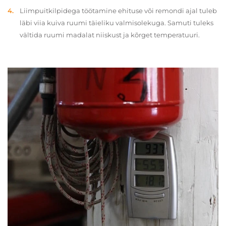
Liimpuitkilpidega töötamine ehituse või remondi ajal tuleb
läbi viia kuiva ruumi täieliku valmisolekuga. Samuti tuleks
vältida ruumi madalat niiskust ja kõrget temperatuuri.