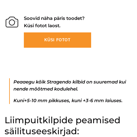
Soovid näha päris toodet?
Küsi fotot laost.
KÜSI FOTOT
Peaaegu kõik Stragendo kilbid on suuremad kui
nende mõõtmed kodulehel.
Kuni+5-10 mm pikkuses, kuni +3-6 mm laiuses.
Liimpuitkilpide peamised
säilituseeskirjad: