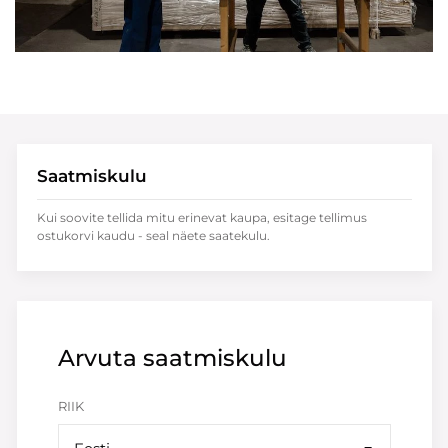
Saatmiskulu
Kui soovite tellida mitu erinevat kaupa, esitage tellimus
ostukorvi kaudu - seal näete saatekulu.
Arvuta saatmiskulu
RIIK