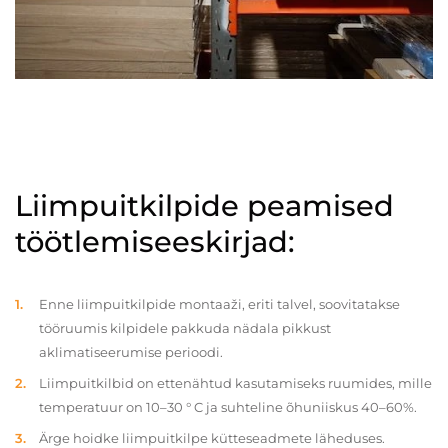
Liimpuitkilpide peamised
töötlemiseeskirjad:
Enne liimpuitkilpide montaaži, eriti talvel, soovitatakse
tööruumis kilpidele pakkuda nädala pikkust
aklimatiseerumise perioodi.
Liimpuitkilbid on ettenähtud kasutamiseks ruumides, mille
temperatuur on 10–30 ° C ja suhteline õhuniiskus 40–60%.
Ärge hoidke liimpuitkilpe kütteseadmete läheduses.