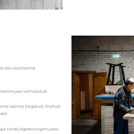
st ostu sooritamist.
ritellimusel valmistatud
ne ostmist (lõigatud, lihvitud
ada)
upa hoida õigetes tingimustes.