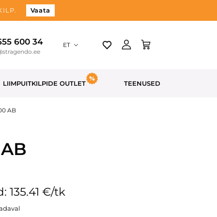
ILP.
Vaata
 555 600 34
ET
@stragendo.ee
LIIMPUITKILPIDE OUTLET
TEENUSED
500 AB
 AB
: 135.41 €/tk
aadaval