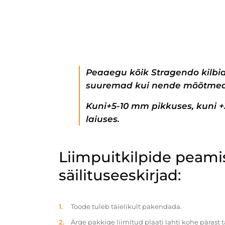
Peaaegu kõik Stragendo kilbi
suuremad kui nende mõõtmed
Kuni+5-10 mm pikkuses, kuni 
laiuses.
Liimpuitkilpide peam
säilituseeskirjad:
Toode tuleb täielikult pakendada.
Ärge pakkige liimitud plaati lahti kohe pärast 