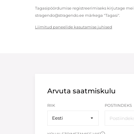
Tagasipöördumise registreerimiseks kirjutage meil
stragendo@stragendo.ee märkega "Tagasi".
Liimitud paneelide kasutamise juhised
Arvuta saatmiskulu
RIIK
POSTIINDEKS
Eesti