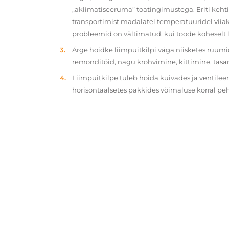
„aklimatiseeruma” toatingimustega. Eriti kehtib
transportimist madalatel temperatuuridel viiak
probleemid on vältimatud, kui toode koheselt 
Ärge hoidke liimpuitkilpi väga niisketes ruumi
remonditöid, nagu krohvimine, kittimine, tasa
Liimpuitkilpe tuleb hoida kuivades ja ventilee
horisontaalsetes pakkides võimaluse korral p