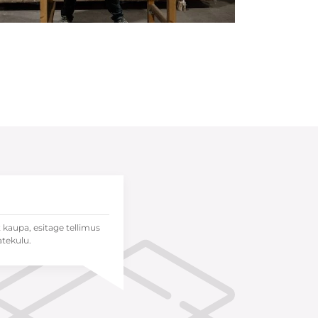
t kaupa, esitage tellimus
atekulu.