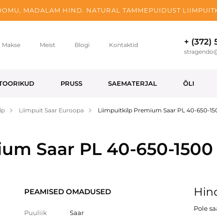
OMU, MADALAM HIND. NATURAL TAMMEPUIDUST LIIMPUITK
+ (372)
Makse
Meist
Blogi
Kontaktid
stragendo
TOORIKUD
PRUSS
SAEMATERJAL
ÕLI
lp
Liimpuit Saar Euroopa
Liimpuitkilp Premium Saar PL 40-650-1
ium Saar PL 40-650-1500
Hind
PEAMISED OMADUSED
Pole s
Puuliik
Saar