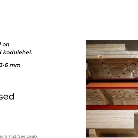
d on
 kodulehel.
+3-6 mm
ised
tarnimist. See peab