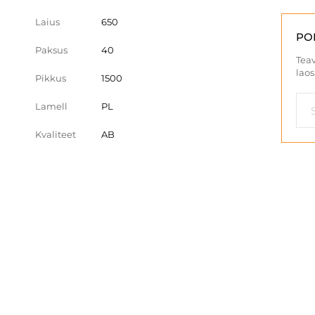
Laius
650
PO
Paksus
40
Teav
laos
Pikkus
1500
Lamell
PL
Kvaliteet
AB