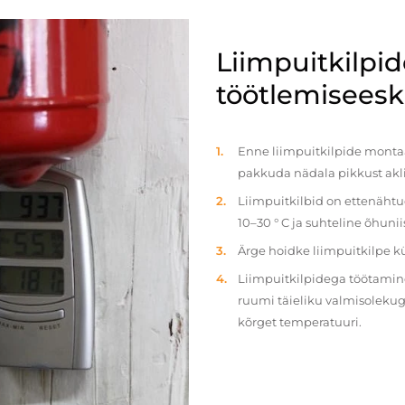
Liimpuitkilpi
töötlemiseeski
Enne liimpuitkilpide montaaž
pakkuda nädala pikkust akl
Liimpuitkilbid on ettenäht
10–30 ° C ja suhteline õhun
Ärge hoidke liimpuitkilpe 
Liimpuitkilpidega töötamine 
ruumi täieliku valmisolekug
kõrget temperatuuri.