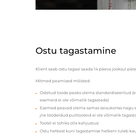
Ostu tagastamine
Klient saab ostu tagasi saada 14 päeva jooksul pära
Mitmed peamised mõisted:
Ostetud toode peaks olema standardiseeritud (e
esemeid ei ole võimalik tagastada)
Esemed peavad olema samas seisukorras nagu en
jne töödeldud puittooteid ei ole võimalik tagast
Tootel ei tohiks olla kahjustusi
Ostu hetkest kuni tagastamise hetkeni tuleb ka