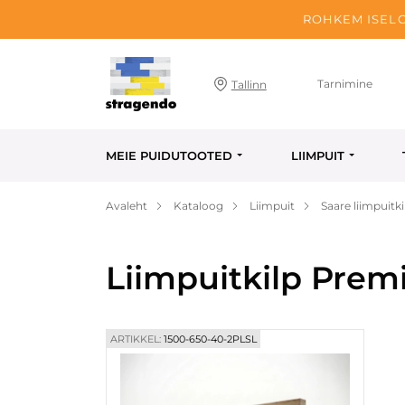
ROHKEM ISELO
Tarnimine
Tallinn
MEIE PUIDUTOOTED
LIIMPUIT
Avaleht
Kataloog
Liimpuit
Saare liimpuitki
Liimpuitkilp Prem
ARTIKKEL:
1500-650-40-2PLSL