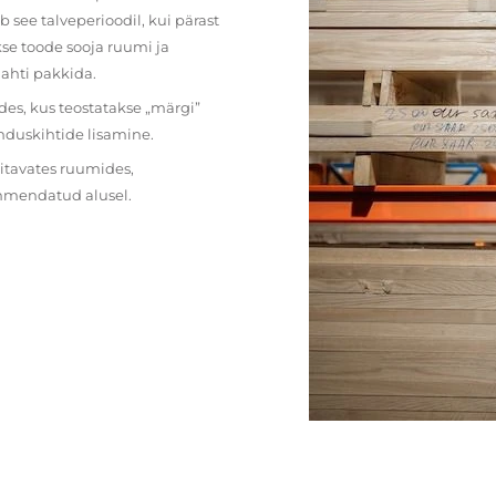
 see talveperioodil, kui pärast
se toode sooja ruumi ja
lahti pakkida.
des, kus teostatakse „märgi”
nduskihtide lisamine.
ritavates ruumides,
ehmendatud alusel.