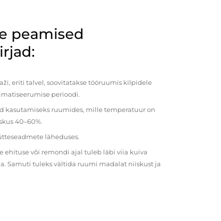
de peamised
rjad:
i, eriti talvel, soovitatakse tööruumis kilpidele
imatiseerumise perioodi.
ud kasutamiseks ruumides, mille temperatuur on
iiskus 40–60%.
kütteseadmete läheduses.
ehituse või remondi ajal tuleb läbi viia kuiva
a. Samuti tuleks vältida ruumi madalat niiskust ja