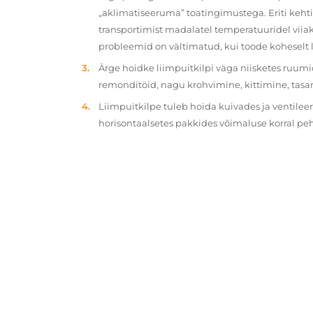
„aklimatiseeruma” toatingimustega. Eriti kehtib
transportimist madalatel temperatuuridel viiak
probleemid on vältimatud, kui toode koheselt 
Ärge hoidke liimpuitkilpi väga niisketes ruumi
remonditöid, nagu krohvimine, kittimine, tasa
Liimpuitkilpe tuleb hoida kuivades ja ventilee
horisontaalsetes pakkides võimaluse korral p