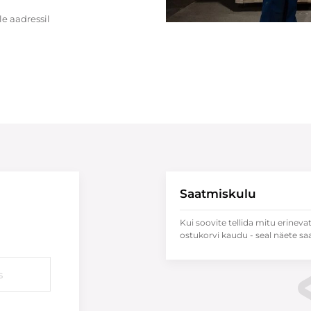
e aadressil
Saatmiskulu
Kui soovite tellida mitu erineva
ostukorvi kaudu - seal näete sa