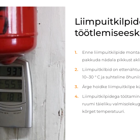
Liimpuitkilpi
töötlemiseeski
Enne liimpuitkilpide montaaž
pakkuda nädala pikkust akl
Liimpuitkilbid on ettenäht
10–30 ° C ja suhteline õhun
Ärge hoidke liimpuitkilpe 
Liimpuitkilpidega töötamine 
ruumi täieliku valmisolekug
kõrget temperatuuri.