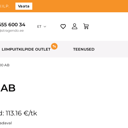
ILP.
Vaata
 555 600 34
ET
@stragendo.ee
LIIMPUITKILPIDE OUTLET
TEENUSED
300 AB
 AB
: 113.16 €/tk
aadaval