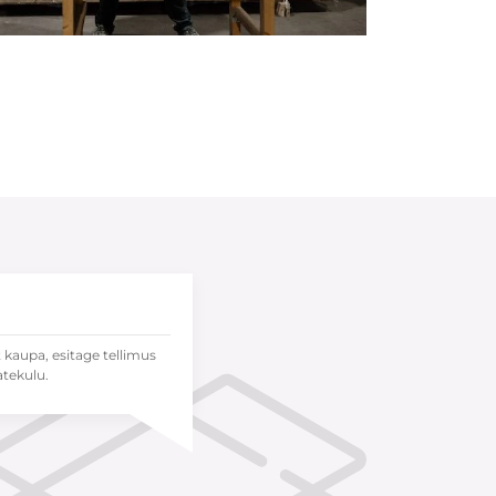
t kaupa, esitage tellimus
atekulu.