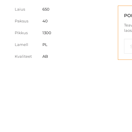
Laius
650
PO
Paksus
40
Teav
laos
Pikkus
1300
Lamell
PL
Kvaliteet
AB