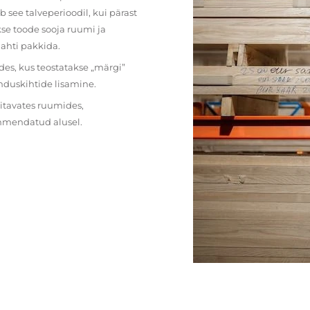
 see talveperioodil, kui pärast
se toode sooja ruumi ja
lahti pakkida.
des, kus teostatakse „märgi”
nduskihtide lisamine.
ritavates ruumides,
ehmendatud alusel.