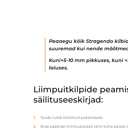
Peaaegu kõik Stragendo kilbi
suuremad kui nende mõõtmed
Kuni+5-10 mm pikkuses, kuni 
laiuses.
Liimpuitkilpide peam
säilituseeskirjad:
Toode tuleb täielikult pakendada.
Ärge pakkige liimitud plaati lahti kohe pärast 