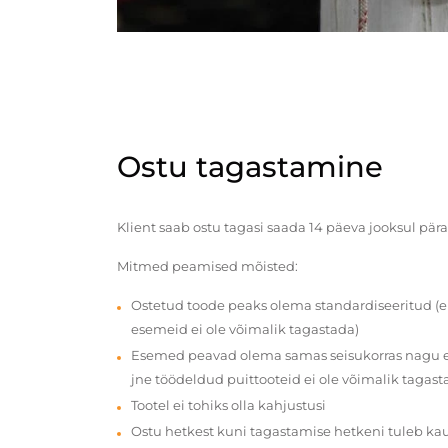
Ostu tagastamine
Klient saab ostu tagasi saada 14 päeva jooksul pära
Mitmed peamised mõisted:
Ostetud toode peaks olema standardiseeritud (e
esemeid ei ole võimalik tagastada)
Esemed peavad olema samas seisukorras nagu en
jne töödeldud puittooteid ei ole võimalik tagast
Tootel ei tohiks olla kahjustusi
Ostu hetkest kuni tagastamise hetkeni tuleb ka