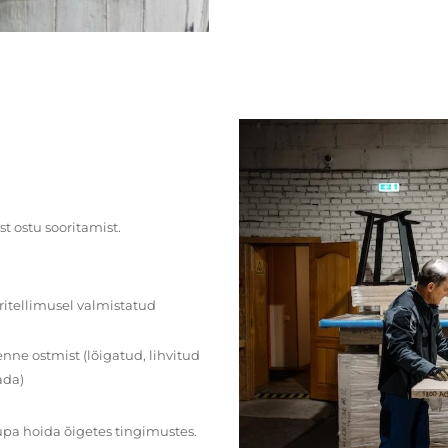
st ostu sooritamist.
ritellimusel valmistatud
ne ostmist (lõigatud, lihvitud
ada)
upa hoida õigetes tingimustes.