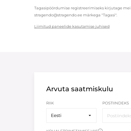
Tagasipöördumise registreerimiseks kirjutage meil
stragendo@stragendo.ee märkega "Tagasi".
Liimitud paneelide kasutamise juhised
Arvuta saatmiskulu
RIIK
POSTIINDEKS
Eesti