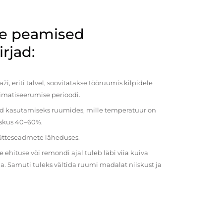
de peamised
rjad:
i, eriti talvel, soovitatakse tööruumis kilpidele
imatiseerumise perioodi.
ud kasutamiseks ruumides, mille temperatuur on
iiskus 40–60%.
kütteseadmete läheduses.
ehituse või remondi ajal tuleb läbi viia kuiva
a. Samuti tuleks vältida ruumi madalat niiskust ja