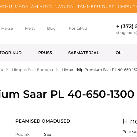
OMU, MADALAM HIND. NATURAL TAMMEPUIDUST LIIMPUITK
+ (372)
Makse
Meist
Blogi
Kontaktid
stragendo
TOORIKUD
PRUSS
SAEMATERJAL
ÕLI
lp
Liimpuit Saar Euroopa
Liimpuitkilp Premium Saar PL 40-650-1
ium Saar PL 40-650-1300
Hind
PEAMISED OMADUSED
Pole s
Puuliik
Saar