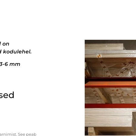
d on
 kodulehel.
+3-6 mm
ised
tarnimist. See peab