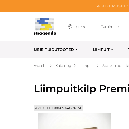
ROHKEM ISELO
Tarnimine
Tallinn
MEIE PUIDUTOOTED
LIIMPUIT
Avaleht
Kataloog
Liimpuit
Saare liimpuitki
Liimpuitkilp Prem
ARTIKKEL:
1300-650-40-2PLSL