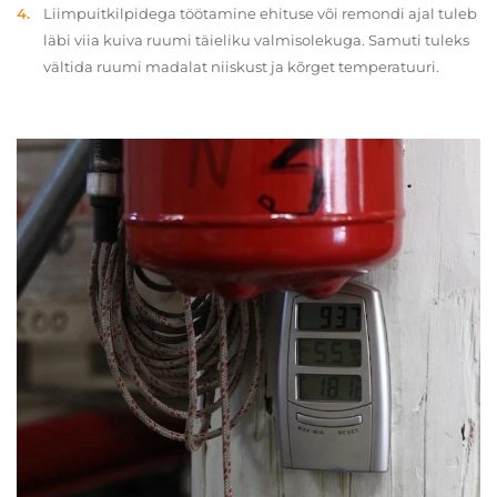
Liimpuitkilpidega töötamine ehituse või remondi ajal tuleb
läbi viia kuiva ruumi täieliku valmisolekuga. Samuti tuleks
vältida ruumi madalat niiskust ja kõrget temperatuuri.