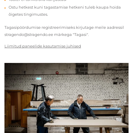
Ostu hetkest kuni tagastamise hetkeni tuleb kaupa hoida
õigetes tingimustes.
Tagasipöördumise registreerimiseks kirjutage meile aadressil
stragendo@stragendo.ee märkega "Tagasi".
Liimitud paneelide kasutamise juhised