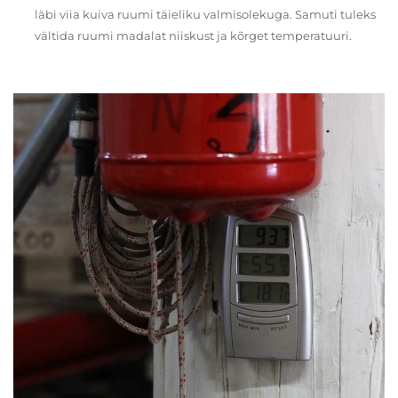
läbi viia kuiva ruumi täieliku valmisolekuga. Samuti tuleks
vältida ruumi madalat niiskust ja kõrget temperatuuri.