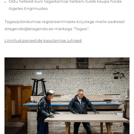
Ostu hetkest kuni tagastamise hetkeni tuleb kaupa hoida
õigetes tingimustes.
Tagasipöördumise registreerimiseks kirjutage meile aadressil
stragendo@stragendo.ee märkega "Tagasi".
Liimitud paneelide kasutamise juhised