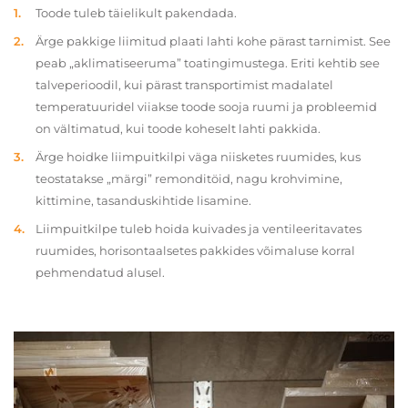
Toode tuleb täielikult pakendada.
Ärge pakkige liimitud plaati lahti kohe pärast tarnimist. See
peab „aklimatiseeruma” toatingimustega. Eriti kehtib see
talveperioodil, kui pärast transportimist madalatel
temperatuuridel viiakse toode sooja ruumi ja probleemid
on vältimatud, kui toode koheselt lahti pakkida.
Ärge hoidke liimpuitkilpi väga niisketes ruumides, kus
teostatakse „märgi” remonditöid, nagu krohvimine,
kittimine, tasanduskihtide lisamine.
Liimpuitkilpe tuleb hoida kuivades ja ventileeritavates
ruumides, horisontaalsetes pakkides võimaluse korral
pehmendatud alusel.