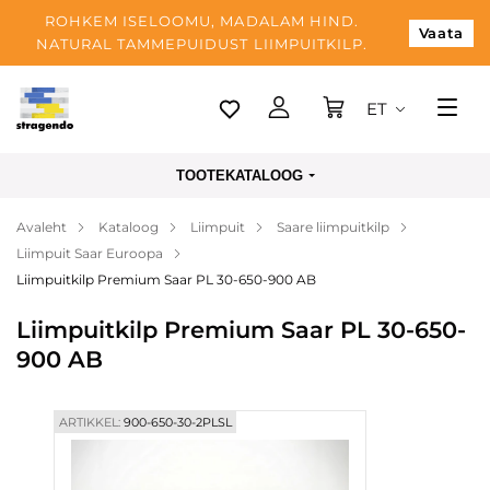
ROHKEM ISELOOMU, MADALAM HIND.
Vaata
NATURAL TAMMEPUIDUST LIIMPUITKILP.
ET
Tallinn
TOOTEKATALOOG
Tarnimine
Avaleht
Kataloog
Liimpuit
Saare liimpuitkilp
Makse
Liimpuit Saar Euroopa
Meist
Liimpuitkilp Premium Saar PL 30-650-900 AB
Blogi
Liimpuitkilp Premium Saar PL 30-650-
900 AB
Kontaktid
ARTIKKEL:
900-650-30-2PLSL