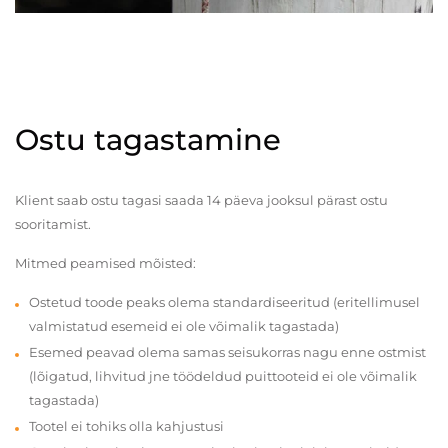
Ostu tagastamine
Klient saab ostu tagasi saada 14 päeva jooksul pärast ostu
sooritamist.
Mitmed peamised mõisted:
Ostetud toode peaks olema standardiseeritud (eritellimusel
valmistatud esemeid ei ole võimalik tagastada)
Esemed peavad olema samas seisukorras nagu enne ostmist
(lõigatud, lihvitud jne töödeldud puittooteid ei ole võimalik
tagastada)
Tootel ei tohiks olla kahjustusi