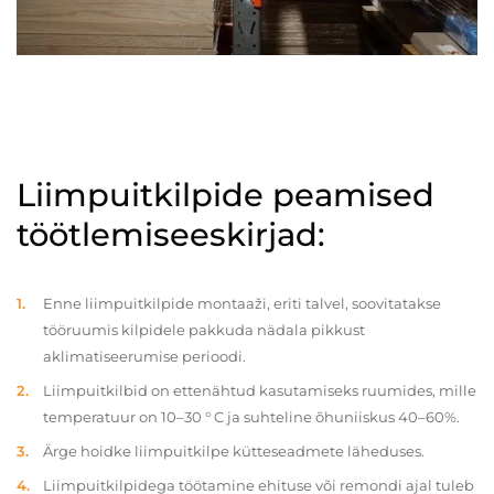
Liimpuitkilpide peamised
töötlemiseeskirjad:
Enne liimpuitkilpide montaaži, eriti talvel, soovitatakse
tööruumis kilpidele pakkuda nädala pikkust
aklimatiseerumise perioodi.
Liimpuitkilbid on ettenähtud kasutamiseks ruumides, mille
temperatuur on 10–30 ° C ja suhteline õhuniiskus 40–60%.
Ärge hoidke liimpuitkilpe kütteseadmete läheduses.
Liimpuitkilpidega töötamine ehituse või remondi ajal tuleb