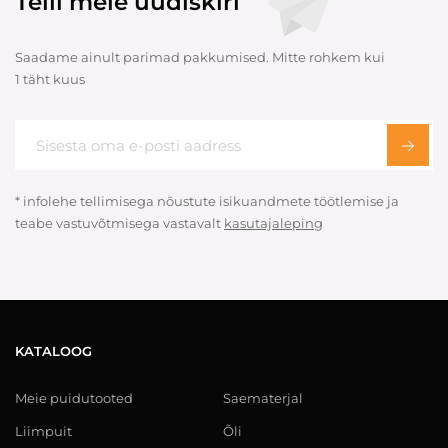
Telli meie uudiskiri
Saadame ainult parimad pakkumised. Mitte rohkem kui
1 täht kuus
* infolehe tellimisega nõustute isikuandmete töötlemise ja
teabe vastuvõtmisega vastavalt
kasutajaleping
KATALOOG
Meie puidutooted
Saematerjal
Liimpuit
Õli