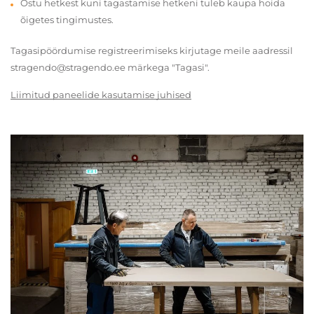
Ostu hetkest kuni tagastamise hetkeni tuleb kaupa hoida
õigetes tingimustes.
Tagasipöördumise registreerimiseks kirjutage meile aadressil
stragendo@stragendo.ee märkega "Tagasi".
Liimitud paneelide kasutamise juhised