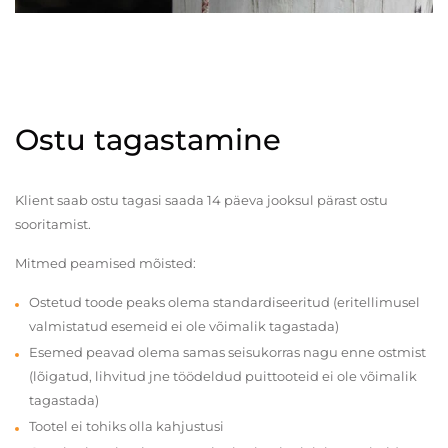
Ostu tagastamine
Klient saab ostu tagasi saada 14 päeva jooksul pärast ostu
sooritamist.
Mitmed peamised mõisted:
Ostetud toode peaks olema standardiseeritud (eritellimusel
valmistatud esemeid ei ole võimalik tagastada)
Esemed peavad olema samas seisukorras nagu enne ostmist
(lõigatud, lihvitud jne töödeldud puittooteid ei ole võimalik
tagastada)
Tootel ei tohiks olla kahjustusi