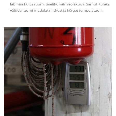
läbi viia kuiva ruumi täieliku valmisolekuga. Samuti tuleks
vältida ruumi madalat niiskust ja kõrget temperatuuri.