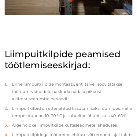
Liimpuitkilpide peamised
töötlemiseeskirjad:
Enne liimpuitkilpide montaaži, eriti talvel, soovitatakse
tööruumis kilpidele pakkuda nädala pikkust
aklimatiseerumise perioodi.
Liimpuitkilbid on ettenähtud kasutamiseks ruumides, mille
temperatuur on 10–30 ° C ja suhteline õhuniiskus 40–60%.
Ärge hoidke liimpuitkilpe kütteseadmete läheduses.
Liimpuitkilpidega töötamine ehituse või remondi ajal tuleb