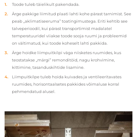
Toode tuleb täielikult pakendada.
Ärge pakkige liimitud plaati lahti kohe pärast tarnimist. See
peab „aklimatiseeruma” toatingimustega. Eriti kehtib see
talveperioodil, kui pärast transportimist madalatel
temperatuuridel viiakse toode sooja ruumi ja probleemid
on vältimatud, kui toode koheselt lahti pakkida.
Ärge hoidke liimpuitkilpi väga niisketes ruumides, kus
teostatakse „märgi” remonditöid, nagu krohvimine,
kittimine, tasanduskihtide lisamine.
Liimpuitkilpe tuleb hoida kuivades ja ventileeritavates
ruumides, horisontaalsetes pakkides võimaluse korral
pehmendatud alusel.