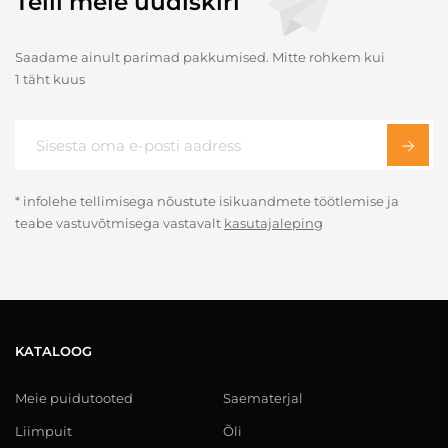
Telli meie uudiskiri
Saadame ainult parimad pakkumised. Mitte rohkem kui
1 täht kuus
* infolehe tellimisega nõustute isikuandmete töötlemise ja
teabe vastuvõtmisega vastavalt
kasutajaleping
KATALOOG
Meie puidutooted
Saematerjal
Liimpuit
Õli