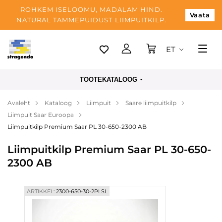
ROHKEM ISELOOMU, MADALAM HIND.
Vaata
NATURAL TAMMEPUIDUST LIIMPUITKILP.
ET
Tallinn
TOOTEKATALOOG
Tarnimine
Avaleht
Kataloog
Liimpuit
Saare liimpuitkilp
Makse
Liimpuit Saar Euroopa
Meist
Liimpuitkilp Premium Saar PL 30-650-2300 AB
Blogi
Liimpuitkilp Premium Saar PL 30-650-
2300 AB
Kontaktid
ARTIKKEL:
2300-650-30-2PLSL