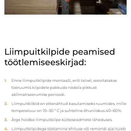
Liimpuitkilpide peamised
töötlemiseeskirjad:
Enne liimpuitkilpide montaaži, eriti talvel, soovitatakse
tööruumis kilpidele pakkuda nädala pikkust
aklimatiseerumise perioodi.
Liimpuitkilbid on ettenähtud kasutamiseks ruumides, mille
temperatuur on 10–30 ° C ja suhteline õhuniiskus 40–60%.
Ärge hoidke liimpuitkilpe kütteseadmete läheduses.
Liimpuitkilpidega töötamine ehituse või remondi ajal tuleb