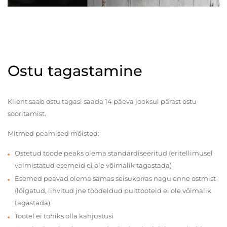
Ostu tagastamine
Klient saab ostu tagasi saada 14 päeva jooksul pärast ostu
sooritamist.
Mitmed peamised mõisted:
Ostetud toode peaks olema standardiseeritud (eritellimusel
valmistatud esemeid ei ole võimalik tagastada)
Esemed peavad olema samas seisukorras nagu enne ostmist
(lõigatud, lihvitud jne töödeldud puittooteid ei ole võimalik
tagastada)
Tootel ei tohiks olla kahjustusi