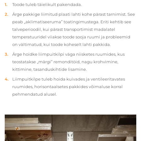
Toode tuleb täielikult pakendada.
Ärge pakkige liimitud plaati lahti kohe pärast tarnimist. See
peab „aklimatiseeruma” toatingimustega. Eriti kehtib see
talveperioodil, kui pärast transportimist madalatel
temperatuuridel viiakse toode sooja ruumi ja probleemid
on vältimatud, kui toode koheselt lahti pakkida.
Ärge hoidke liimpuitkilpi väga niisketes ruumides, kus
teostatakse „märgi” remonditöid, nagu krohvimine,
kittimine, tasanduskihtide lisamine.
Liimpuitkilpe tuleb hoida kuivades ja ventileeritavates
ruumides, horisontaalsetes pakkides võimaluse korral
pehmendatud alusel.