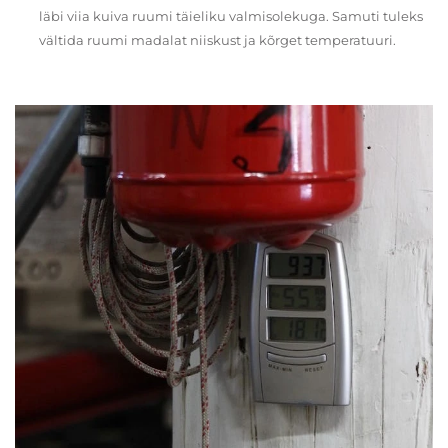
läbi viia kuiva ruumi täieliku valmisolekuga. Samuti tuleks
vältida ruumi madalat niiskust ja kõrget temperatuuri.