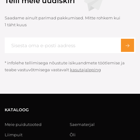
Telli meie uudiskiri
Saadame ainult parimad pakkumised. Mitte rohkem kui
1 täht kuus
* infolehe tellimisega nõustute isikuandmete töötlemise ja
teabe vastuvõtmisega vastavalt
kasutajaleping
KATALOOG
Meie puidutooted
Saematerjal
Liimpuit
Õli