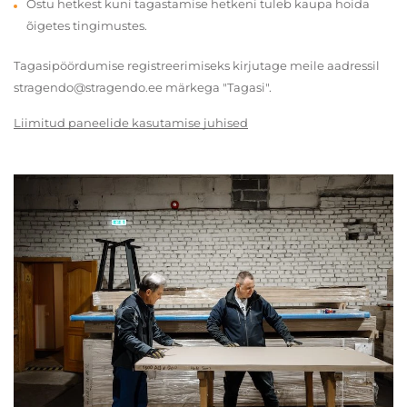
Ostu hetkest kuni tagastamise hetkeni tuleb kaupa hoida
õigetes tingimustes.
Tagasipöördumise registreerimiseks kirjutage meile aadressil
stragendo@stragendo.ee märkega "Tagasi".
Liimitud paneelide kasutamise juhised