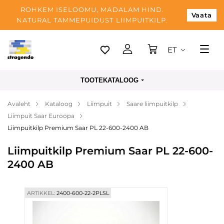
ROHKEM ISELOOMU, MADALAM HIND.
Vaata
NATURAL TAMMEPUIDUST LIIMPUITKILP.
ET
Tallinn
TOOTEKATALOOG
Tarnimine
Avaleht
Kataloog
Liimpuit
Saare liimpuitkilp
Makse
Liimpuit Saar Euroopa
Meist
Liimpuitkilp Premium Saar PL 22-600-2400 AB
Blogi
Liimpuitkilp Premium Saar PL 22-600-
2400 AB
Kontaktid
ARTIKKEL:
2400-600-22-2PLSL