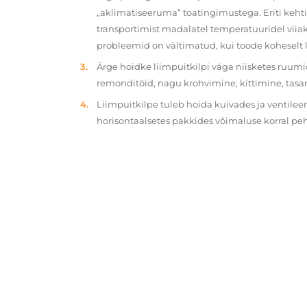
„aklimatiseeruma” toatingimustega. Eriti kehtib
transportimist madalatel temperatuuridel viiak
probleemid on vältimatud, kui toode koheselt 
Ärge hoidke liimpuitkilpi väga niisketes ruumi
remonditöid, nagu krohvimine, kittimine, tasa
Liimpuitkilpe tuleb hoida kuivades ja ventilee
horisontaalsetes pakkides võimaluse korral p