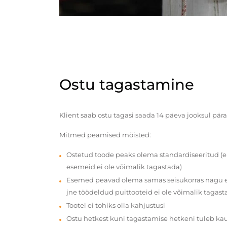
Ostu tagastamine
Klient saab ostu tagasi saada 14 päeva jooksul pära
Mitmed peamised mõisted:
Ostetud toode peaks olema standardiseeritud (e
esemeid ei ole võimalik tagastada)
Esemed peavad olema samas seisukorras nagu en
jne töödeldud puittooteid ei ole võimalik tagast
Tootel ei tohiks olla kahjustusi
Ostu hetkest kuni tagastamise hetkeni tuleb ka