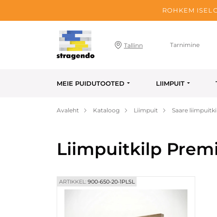
ROHKEM ISELO
Tarnimine
Tallinn
MEIE PUIDUTOOTED
LIIMPUIT
Avaleht
Kataloog
Liimpuit
Saare liimpuitki
Liimpuitkilp Pre
ARTIKKEL:
900-650-20-1PLSL