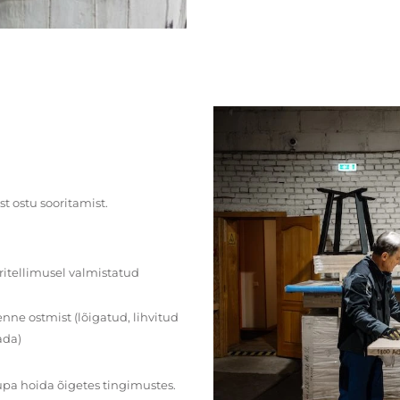
st ostu sooritamist.
ritellimusel valmistatud
ne ostmist (lõigatud, lihvitud
ada)
upa hoida õigetes tingimustes.