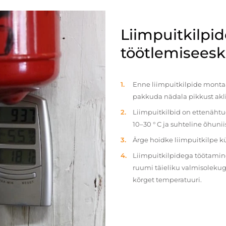
Liimpuitkilpi
töötlemiseeski
Enne liimpuitkilpide montaaž
pakkuda nädala pikkust akl
Liimpuitkilbid on ettenäht
10–30 ° C ja suhteline õhun
Ärge hoidke liimpuitkilpe 
Liimpuitkilpidega töötamine 
ruumi täieliku valmisolekug
kõrget temperatuuri.