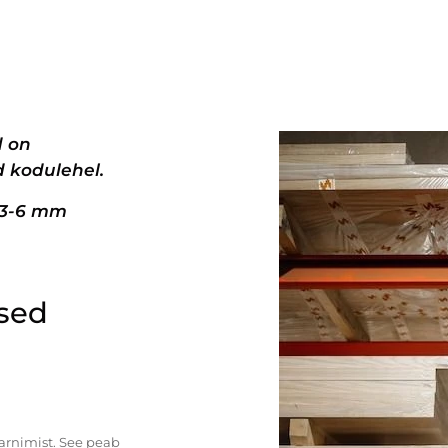
d on
 kodulehel.
+3-6 mm
ised
tarnimist. See peab