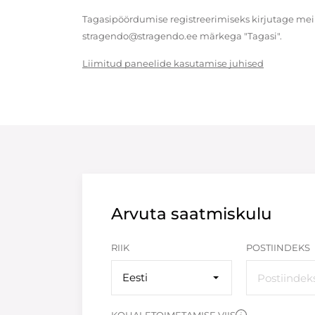
Tagasipöördumise registreerimiseks kirjutage meil
stragendo@stragendo.ee märkega "Tagasi".
Liimitud paneelide kasutamise juhised
Arvuta saatmiskulu
RIIK
POSTIINDEKS
Eesti