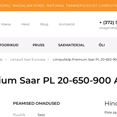
OMU, MADALAM HIND. NATURAL TAMMEPUIDUST LIIMPUITK
+ (372)
Makse
Meist
Blogi
Kontaktid
stragendo
TOORIKUD
PRUSS
SAEMATERJAL
ÕLI
lp
Liimpuit Saar Euroopa
Liimpuitkilp Premium Saar PL 20-650-9
mium Saar PL 20-650-900
Hind
PEAMISED OMADUSED
Pole s
Puuliik
Saar