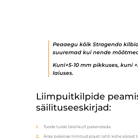
Peaaegu kõik Stragendo kilbi
suuremad kui nende mõõtmed
Kuni+5-10 mm pikkuses, kuni 
laiuses.
Liimpuitkilpide peam
säilituseeskirjad:
Toode tuleb täielikult pakendada.
Ärge pakkige liimitud plaati lahti kohe pärast 