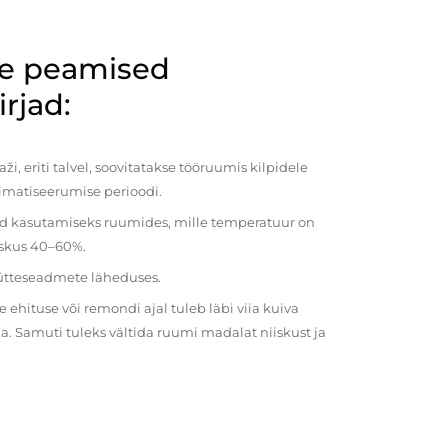
de peamised
rjad:
i, eriti talvel, soovitatakse tööruumis kilpidele
imatiseerumise perioodi.
ud kasutamiseks ruumides, mille temperatuur on
iiskus 40–60%.
kütteseadmete läheduses.
ehituse või remondi ajal tuleb läbi viia kuiva
a. Samuti tuleks vältida ruumi madalat niiskust ja