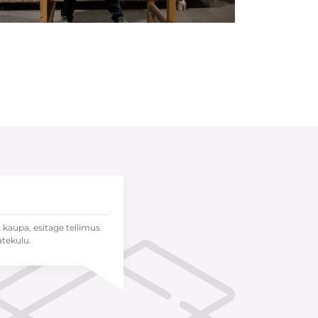
t kaupa, esitage tellimus
atekulu.