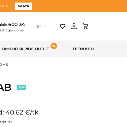
ILP.
Vaata
 555 600 34
ET
@stragendo.ee
LIIMPUITKILPIDE OUTLET
TEENUSED
00 AB
 AB
TOP
: 40.62 €/tk
aadaval