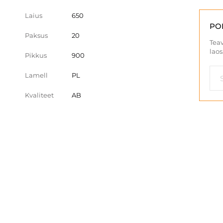
Laius
650
PO
Paksus
20
Teav
laos
Pikkus
900
Lamell
PL
Kvaliteet
AB