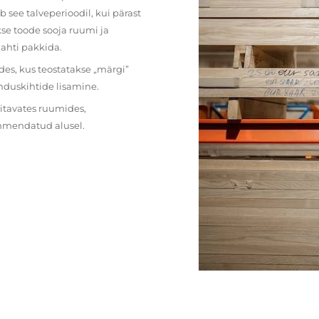
 see talveperioodil, kui pärast
se toode sooja ruumi ja
lahti pakkida.
des, kus teostatakse „märgi”
nduskihtide lisamine.
ritavates ruumides,
ehmendatud alusel.