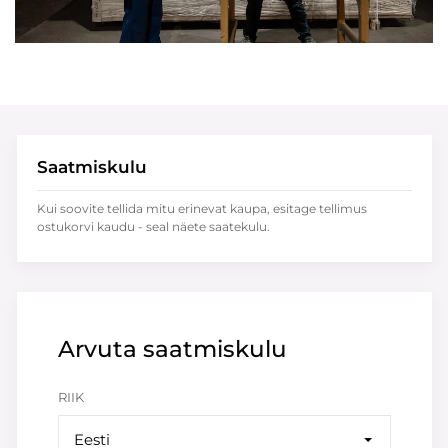
Saatmiskulu
Kui soovite tellida mitu erinevat kaupa, esitage tellimus
ostukorvi kaudu - seal näete saatekulu.
Arvuta saatmiskulu
RIIK
Eesti