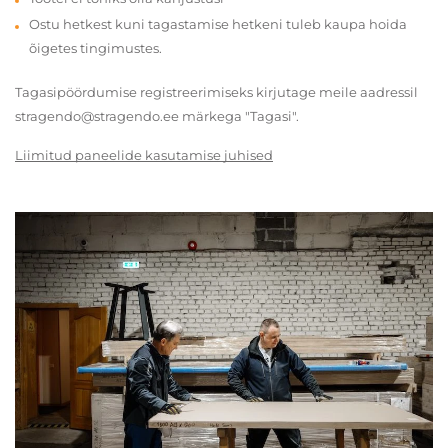
Ostu hetkest kuni tagastamise hetkeni tuleb kaupa hoida
õigetes tingimustes.
Tagasipöördumise registreerimiseks kirjutage meile aadressil
stragendo@stragendo.ee märkega "Tagasi".
Liimitud paneelide kasutamise juhised