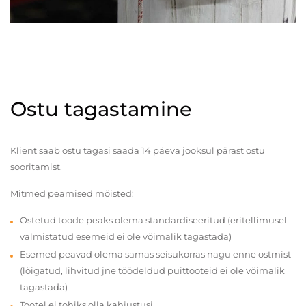
Ostu tagastamine
Klient saab ostu tagasi saada 14 päeva jooksul pärast ostu
sooritamist.
Mitmed peamised mõisted:
Ostetud toode peaks olema standardiseeritud (eritellimusel
valmistatud esemeid ei ole võimalik tagastada)
Esemed peavad olema samas seisukorras nagu enne ostmist
(lõigatud, lihvitud jne töödeldud puittooteid ei ole võimalik
tagastada)
Tootel ei tohiks olla kahjustusi