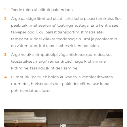
Toode tuleb täielikult pakendada.
Ärge pakkige liimitud plaati lahti kohe pärast tarnimist. See
peab „aklimatiseeruma” toatingimustega. Eriti kehtib see
talveperioodil, kui pärast transportimist madalatel
temperatuuridel viiakse toode sooja ruumi ja probleemid
on vältimatud, kui toode koheselt lahti pakkida.
Ärge hoidke liimpuitkilpi väga niisketes ruumides, kus
teostatakse „märgi” remonditöid, nagu krohvimine,
kittimine, tasanduskihtide lisamine.
Liimpuitkilpe tuleb hoida kuivades ja ventileeritavates
ruumides, horisontaalsetes pakkides võimaluse korral
pehmendatud alusel.