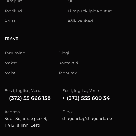
Liimpuit
Õli
Toorikud
Liimpuitkilpide outlet
Pruss
Kõik kaubad
TEAVE
Tarnimine
Blogi
Makse
Kontaktid
Meist
Teenused
Eesti, Inglise, Vene
Eesti, Inglise, Vene
+ (372) 55 666 158
+ (372) 555 600 34
Aadress
E-post
Suur-Sõjamäe põik 9,
stragendo@stragendo.ee
11415 Tallinn, Eesti