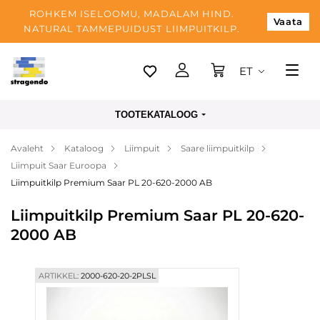
ROHKEM ISELOOMU, MADALAM HIND.
Vaata
NATURAL TAMMEPUIDUST LIIMPUITKILP.
ET
Tallinn
TOOTEKATALOOG
Tarnimine
Avaleht
Kataloog
Liimpuit
Saare liimpuitkilp
Makse
Liimpuit Saar Euroopa
Meist
Liimpuitkilp Premium Saar PL 20-620-2000 AB
Blogi
Liimpuitkilp Premium Saar PL 20-620-
2000 AB
Kontaktid
ARTIKKEL:
2000-620-20-2PLSL