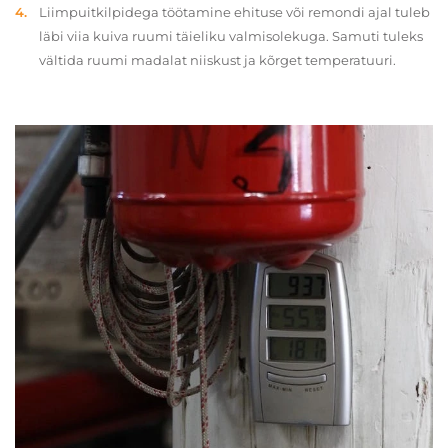
Liimpuitkilpidega töötamine ehituse või remondi ajal tuleb
läbi viia kuiva ruumi täieliku valmisolekuga. Samuti tuleks
vältida ruumi madalat niiskust ja kõrget temperatuuri.