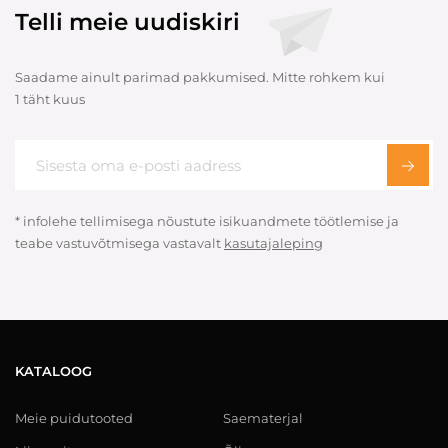
Telli meie uudiskiri
Saadame ainult parimad pakkumised. Mitte rohkem kui
1 täht kuus
* infolehe tellimisega nõustute isikuandmete töötlemise ja
teabe vastuvõtmisega vastavalt
kasutajaleping
KATALOOG
Meie puidutooted
Saematerjal