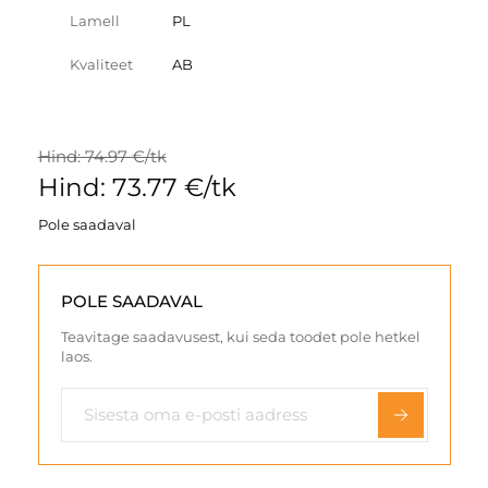
Lamell
PL
Kvaliteet
AB
Hind: 74.97 €/tk
Hind: 73.77 €/tk
Pole saadaval
POLE SAADAVAL
Teavitage saadavusest, kui seda toodet pole hetkel
laos.