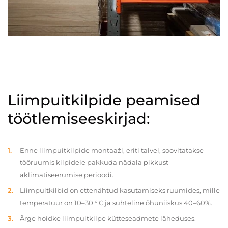
Liimpuitkilpide peamised
töötlemiseeskirjad:
Enne liimpuitkilpide montaaži, eriti talvel, soovitatakse
tööruumis kilpidele pakkuda nädala pikkust
aklimatiseerumise perioodi.
Liimpuitkilbid on ettenähtud kasutamiseks ruumides, mille
temperatuur on 10–30 ° C ja suhteline õhuniiskus 40–60%.
Ärge hoidke liimpuitkilpe kütteseadmete läheduses.