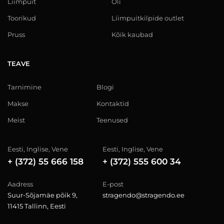
Liimpuit
Õli
Toorikud
Liimpuitkilpide outlet
Pruss
Kõik kaubad
TEAVE
Tarnimine
Blogi
Makse
Kontaktid
Meist
Teenused
Eesti, Inglise, Vene
Eesti, Inglise, Vene
+ (372) 55 666 158
+ (372) 555 600 34
Aadress
E-post
Suur-Sõjamäe põik 9,
stragendo@stragendo.ee
11415 Tallinn, Eesti