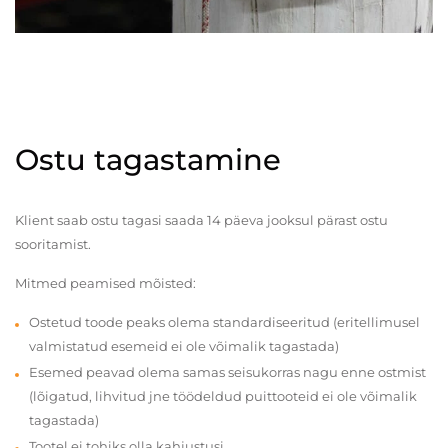
Ostu tagastamine
Klient saab ostu tagasi saada 14 päeva jooksul pärast ostu
sooritamist.
Mitmed peamised mõisted:
Ostetud toode peaks olema standardiseeritud (eritellimusel
valmistatud esemeid ei ole võimalik tagastada)
Esemed peavad olema samas seisukorras nagu enne ostmist
(lõigatud, lihvitud jne töödeldud puittooteid ei ole võimalik
tagastada)
Tootel ei tohiks olla kahjustusi