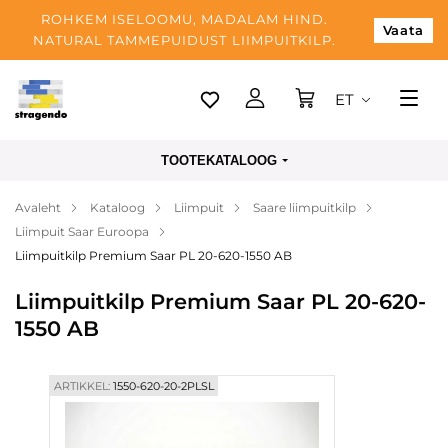
ROHKEM ISELOOMU, MADALAM HIND.
Vaata
NATURAL TAMMEPUIDUST LIIMPUITKILP.
ET
Tallinn
TOOTEKATALOOG
Tarnimine
Avaleht
Kataloog
Liimpuit
Saare liimpuitkilp
Makse
Liimpuit Saar Euroopa
Meist
Liimpuitkilp Premium Saar PL 20-620-1550 AB
Blogi
Liimpuitkilp Premium Saar PL 20-620-
1550 AB
Kontaktid
ARTIKKEL:
1550-620-20-2PLSL