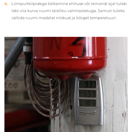
Liimpuitkilpidega töötamine ehituse või remondi ajal tuleb
läbi viia kuiva ruumi täieliku valmisolekuga. Samuti tuleks
vältida ruumi madalat niiskust ja kõrget temperatuuri.