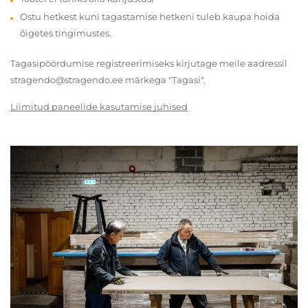
Ostu hetkest kuni tagastamise hetkeni tuleb kaupa hoida
õigetes tingimustes.
Tagasipöördumise registreerimiseks kirjutage meile aadressil
stragendo@stragendo.ee märkega "Tagasi".
Liimitud paneelide kasutamise juhised