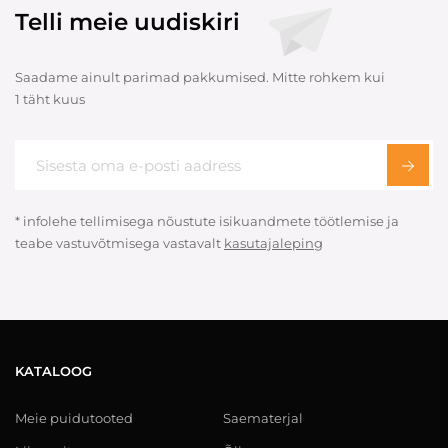
Telli meie uudiskiri
Saadame ainult parimad pakkumised. Mitte rohkem kui
1 täht kuus
* infolehe tellimisega nõustute isikuandmete töötlemise ja
teabe vastuvõtmisega vastavalt
kasutajaleping
KATALOOG
Meie puidutooted
Saematerjal