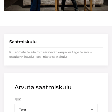
Saatmiskulu
Kui soovite tellida mitu erinevat kaupa, esitage tellimus
ostukorvi kaudu - seal näete saatekulu.
Arvuta saatmiskulu
RIIK
Eesti