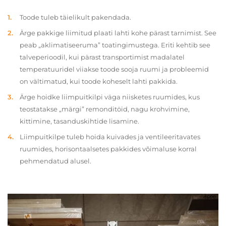
Toode tuleb täielikult pakendada.
Ärge pakkige liimitud plaati lahti kohe pärast tarnimist. See
peab „aklimatiseeruma” toatingimustega. Eriti kehtib see
talveperioodil, kui pärast transportimist madalatel
temperatuuridel viiakse toode sooja ruumi ja probleemid
on vältimatud, kui toode koheselt lahti pakkida.
Ärge hoidke liimpuitkilpi väga niisketes ruumides, kus
teostatakse „märgi” remonditöid, nagu krohvimine,
kittimine, tasanduskihtide lisamine.
Liimpuitkilpe tuleb hoida kuivades ja ventileeritavates
ruumides, horisontaalsetes pakkides võimaluse korral
pehmendatud alusel.