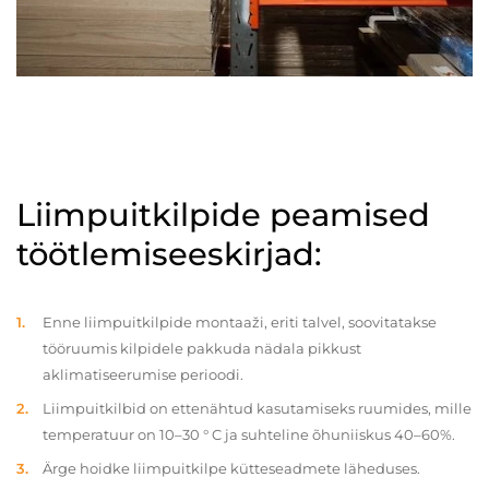
Liimpuitkilpide peamised
töötlemiseeskirjad:
Enne liimpuitkilpide montaaži, eriti talvel, soovitatakse
tööruumis kilpidele pakkuda nädala pikkust
aklimatiseerumise perioodi.
Liimpuitkilbid on ettenähtud kasutamiseks ruumides, mille
temperatuur on 10–30 ° C ja suhteline õhuniiskus 40–60%.
Ärge hoidke liimpuitkilpe kütteseadmete läheduses.