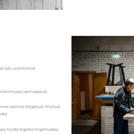
st ostu sooritamist.
ritellimusel valmistatud
ne ostmist (lõigatud, lihvitud
ada)
upa hoida õigetes tingimustes.