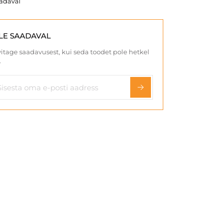
aadaval
LE SAADAVAL
itage saadavusest, kui seda toodet pole hetkel
.