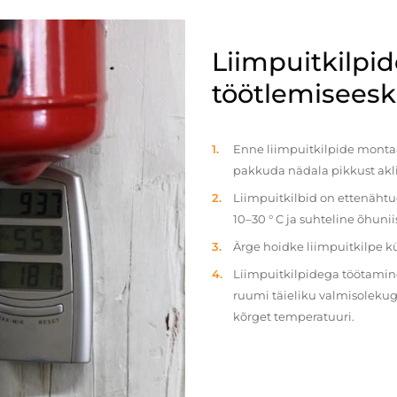
Liimpuitkilpi
töötlemiseeski
Enne liimpuitkilpide montaaž
pakkuda nädala pikkust akl
Liimpuitkilbid on ettenäht
10–30 ° C ja suhteline õhun
Ärge hoidke liimpuitkilpe 
Liimpuitkilpidega töötamine 
ruumi täieliku valmisolekug
kõrget temperatuuri.