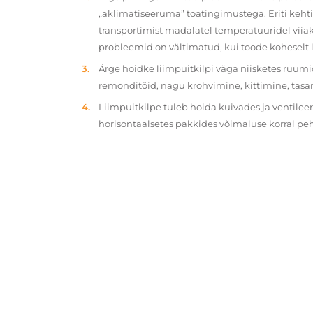
„aklimatiseeruma” toatingimustega. Eriti kehtib
transportimist madalatel temperatuuridel viiak
probleemid on vältimatud, kui toode koheselt 
Ärge hoidke liimpuitkilpi väga niisketes ruumi
remonditöid, nagu krohvimine, kittimine, tasa
Liimpuitkilpe tuleb hoida kuivades ja ventilee
horisontaalsetes pakkides võimaluse korral p