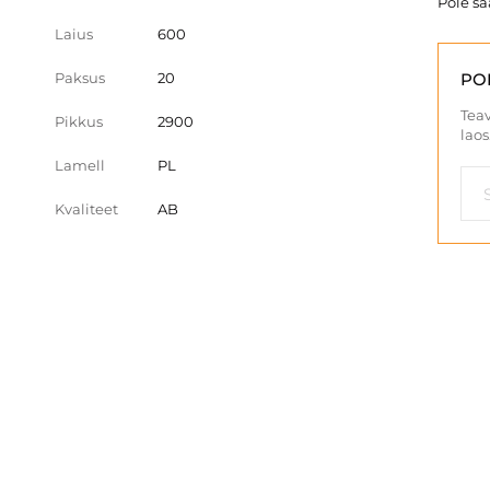
Pole s
Laius
600
Paksus
20
PO
Teav
Pikkus
2900
laos
Lamell
PL
Kvaliteet
AB