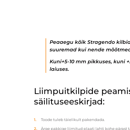
Peaaegu kõik Stragendo kilbi
suuremad kui nende mõõtmed
Kuni+5-10 mm pikkuses, kuni 
laiuses.
Liimpuitkilpide peam
säilituseeskirjad:
Toode tuleb täielikult pakendada.
Ärge pakkige liimitud plaati lahti kohe pärast 