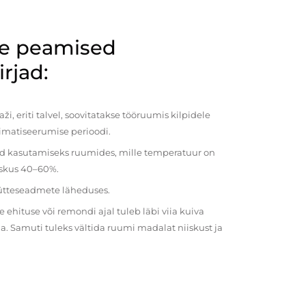
de peamised
rjad:
i, eriti talvel, soovitatakse tööruumis kilpidele
imatiseerumise perioodi.
ud kasutamiseks ruumides, mille temperatuur on
iiskus 40–60%.
kütteseadmete läheduses.
ehituse või remondi ajal tuleb läbi viia kuiva
a. Samuti tuleks vältida ruumi madalat niiskust ja