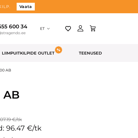
ILP.
Vaata
 555 600 34
ET
@stragendo.ee
LIIMPUITKILPIDE OUTLET
TEENUSED
900 AB
0 AB
107.19 €/tk
: 96.47 €/tk