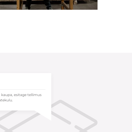
t kaupa, esitage tellimus
atekulu.