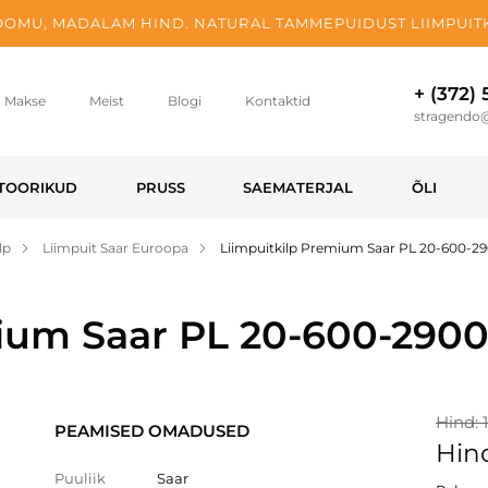
OMU, MADALAM HIND. NATURAL TAMMEPUIDUST LIIMPUITK
+ (372)
Makse
Meist
Blogi
Kontaktid
stragendo
TOORIKUD
PRUSS
SAEMATERJAL
ÕLI
lp
Liimpuit Saar Euroopa
Liimpuitkilp Premium Saar PL 20-600-2
mium Saar PL 20-600-290
Hind: 
PEAMISED OMADUSED
Hind
Puuliik
Saar