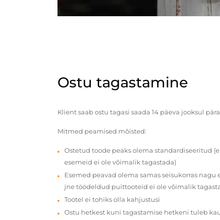
Ostu tagastamine
Klient saab ostu tagasi saada 14 päeva jooksul pära
Mitmed peamised mõisted:
Ostetud toode peaks olema standardiseeritud (e
esemeid ei ole võimalik tagastada)
Esemed peavad olema samas seisukorras nagu en
jne töödeldud puittooteid ei ole võimalik tagast
Tootel ei tohiks olla kahjustusi
Ostu hetkest kuni tagastamise hetkeni tuleb ka