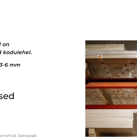
d on
 kodulehel.
+3-6 mm
ised
tarnimist. See peab