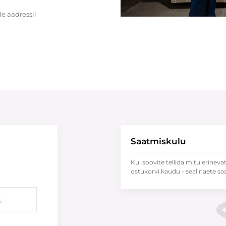
e aadressil
Saatmiskulu
Kui soovite tellida mitu erineva
ostukorvi kaudu - seal näete sa