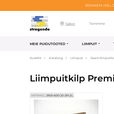
ROHKEM ISELO
Tarnimine
Tallinn
MEIE PUIDUTOOTED
LIIMPUIT
Avaleht
Kataloog
Liimpuit
Saare liimpuitki
Liimpuitkilp Pre
ARTIKKEL:
2900-600-20-2PLSL