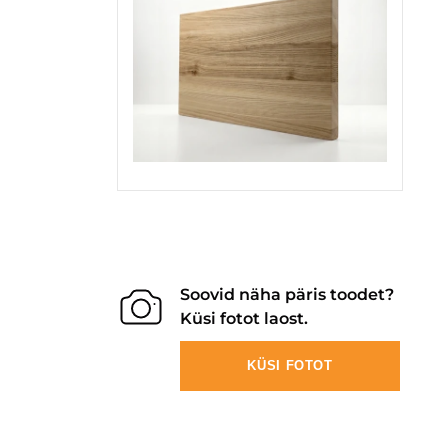
Soovid näha päris toodet?
Küsi fotot laost.
KÜSI FOTOT