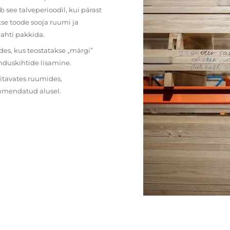
 see talveperioodil, kui pärast
se toode sooja ruumi ja
lahti pakkida.
des, kus teostatakse „märgi”
nduskihtide lisamine.
ritavates ruumides,
ehmendatud alusel.