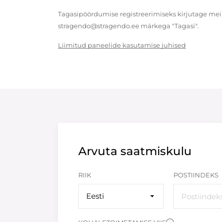
Tagasipöördumise registreerimiseks kirjutage meil
stragendo@stragendo.ee märkega "Tagasi".
Liimitud paneelide kasutamise juhised
Arvuta saatmiskulu
RIIK
POSTIINDEKS
Eesti