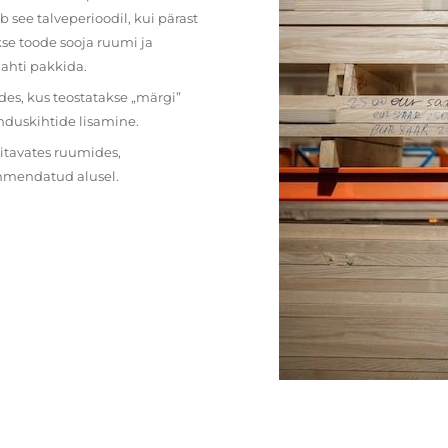
 see talveperioodil, kui pärast
se toode sooja ruumi ja
lahti pakkida.
des, kus teostatakse „märgi”
nduskihtide lisamine.
ritavates ruumides,
ehmendatud alusel.