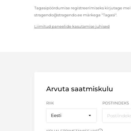
Tagasipöördumise registreerimiseks kirjutage meil
stragendo@stragendo.ee märkega "Tagasi".
Liimitud paneelide kasutamise juhised
Arvuta saatmiskulu
RIIK
POSTIINDEKS
Eesti