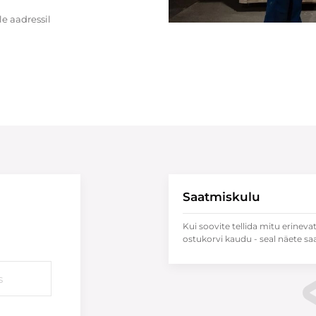
e aadressil
Saatmiskulu
Kui soovite tellida mitu erineva
ostukorvi kaudu - seal näete sa