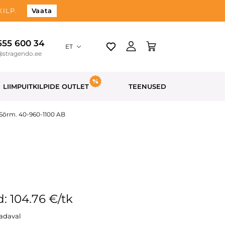
ILP.
Vaata
 555 600 34
ET
@stragendo.ee
LIIMPUITKILPIDE OUTLET
TEENUSED
Sõrm. 40-960-1100 AB
: 104.76 €/tk
aadaval