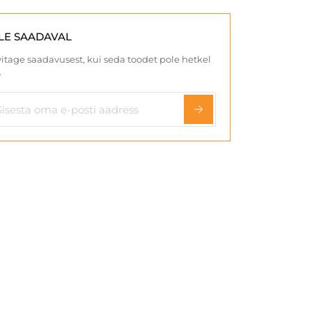
LE SAADAVAL
itage saadavusest, kui seda toodet pole hetkel
.