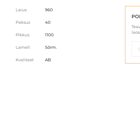
Laius
960
PO
Paksus
40
Teav
laos
Pikkus
1100
Lamell
Sõrm.
Kvaliteet
AB