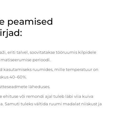
de peamised
rjad:
i, eriti talvel, soovitatakse tööruumis kilpidele
imatiseerumise perioodi.
ud kasutamiseks ruumides, mille temperatuur on
iiskus 40–60%.
kütteseadmete läheduses.
ehituse või remondi ajal tuleb läbi viia kuiva
a. Samuti tuleks vältida ruumi madalat niiskust ja