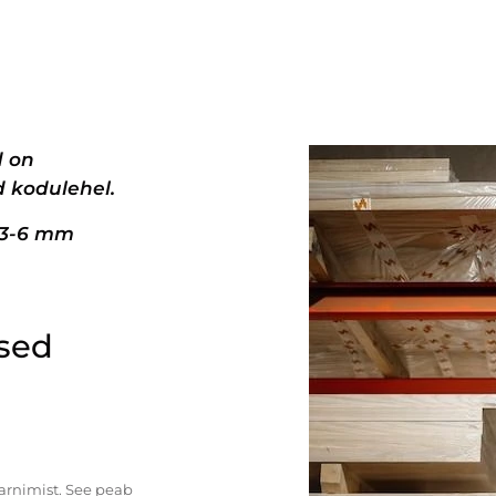
d on
 kodulehel.
+3-6 mm
ised
tarnimist. See peab