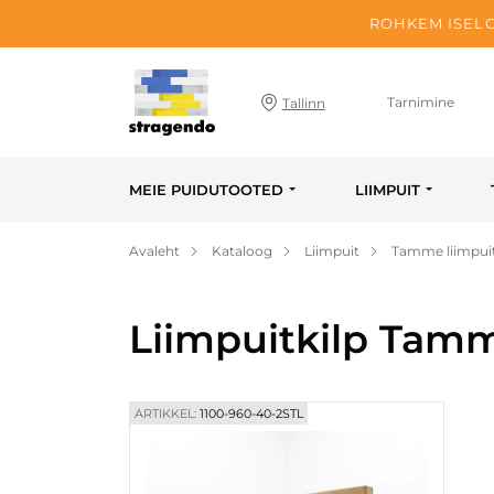
ROHKEM ISELO
Tarnimine
Tallinn
MEIE PUIDUTOOTED
LIIMPUIT
Avaleht
Kataloog
Liimpuit
Tamme liimpuit
Liimpuitkilp Tam
ARTIKKEL:
1100-960-40-2STL