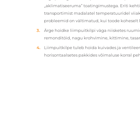
„aklimatiseeruma” toatingimustega. Eriti kehtib
transportimist madalatel temperatuuridel viiak
probleemid on vältimatud, kui toode koheselt 
Ärge hoidke liimpuitkilpi väga niisketes ruumi
remonditöid, nagu krohvimine, kittimine, tasa
Liimpuitkilpe tuleb hoida kuivades ja ventilee
horisontaalsetes pakkides võimaluse korral p