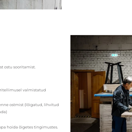
st ostu sooritamist.
ritellimusel valmistatud
ne ostmist (lõigatud, lihvitud
ada)
upa hoida õigetes tingimustes.