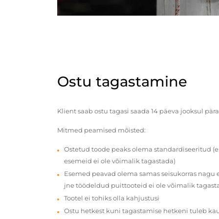
Ostu tagastamine
Klient saab ostu tagasi saada 14 päeva jooksul pära
Mitmed peamised mõisted:
Ostetud toode peaks olema standardiseeritud (e
esemeid ei ole võimalik tagastada)
Esemed peavad olema samas seisukorras nagu en
jne töödeldud puittooteid ei ole võimalik tagast
Tootel ei tohiks olla kahjustusi
Ostu hetkest kuni tagastamise hetkeni tuleb ka