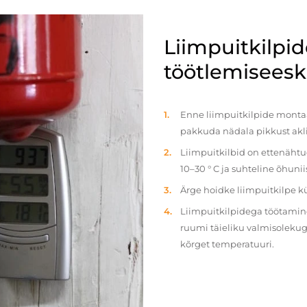
Liimpuitkilpi
töötlemiseeski
Enne liimpuitkilpide montaaž
pakkuda nädala pikkust akl
Liimpuitkilbid on ettenäht
10–30 ° C ja suhteline õhun
Ärge hoidke liimpuitkilpe 
Liimpuitkilpidega töötamine 
ruumi täieliku valmisolekug
kõrget temperatuuri.