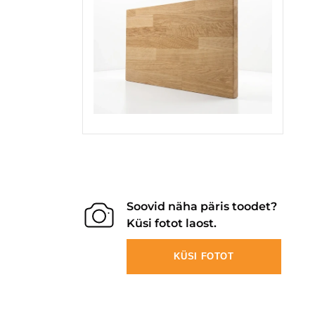
Soovid näha päris toodet?
Küsi fotot laost.
KÜSI FOTOT