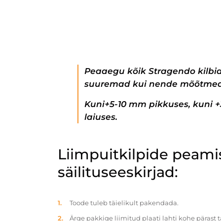
Peaaegu kõik Stragendo kilbi
suuremad kui nende mõõtmed
Kuni+5-10 mm pikkuses, kuni 
laiuses.
Liimpuitkilpide peam
säilituseeskirjad:
Toode tuleb täielikult pakendada.
Ärge pakkige liimitud plaati lahti kohe pärast 