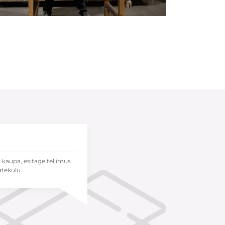
t kaupa, esitage tellimus
atekulu.