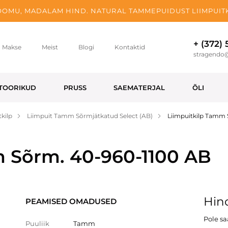
OMU, MADALAM HIND. NATURAL TAMMEPUIDUST LIIMPUITK
+ (372)
Makse
Meist
Blogi
Kontaktid
stragendo
TOORIKUD
PRUSS
SAEMATERJAL
ÕLI
kilp
Liimpuit Tamm Sõrmjätkatud Select (AB)
Liimpuitkilp Tamm 
m Sõrm. 40-960-1100 AB
Hind
PEAMISED OMADUSED
Pole s
Puuliik
Tamm