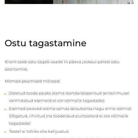
Ostu tagastamine
Klient saab ostu tagasi saada 14 päeva jooksul pärast ostu
sooritamist.
Mitmed peamised mõisted:
Ostetud toode peaks olema standardiseeritud (eritellimusel
valmistatud esemeid ei ole võimalik tagastada)
Esemed peavad olema samas seisukorras nagu enne ostmist
(lõigatud, lihvitud jne töödeldud puittooteid ei ole võimalik
tagastada)
Tootel ei tohiks olla kahjustusi