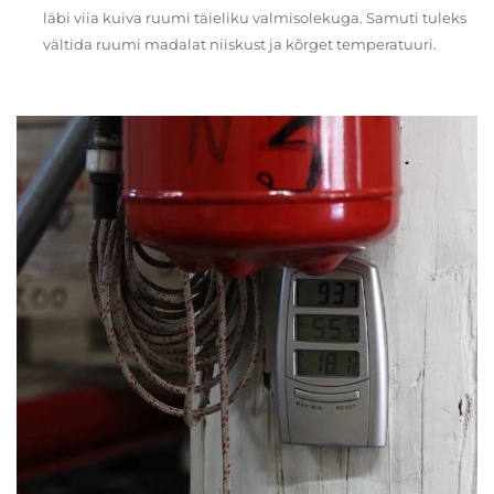
läbi viia kuiva ruumi täieliku valmisolekuga. Samuti tuleks
vältida ruumi madalat niiskust ja kõrget temperatuuri.