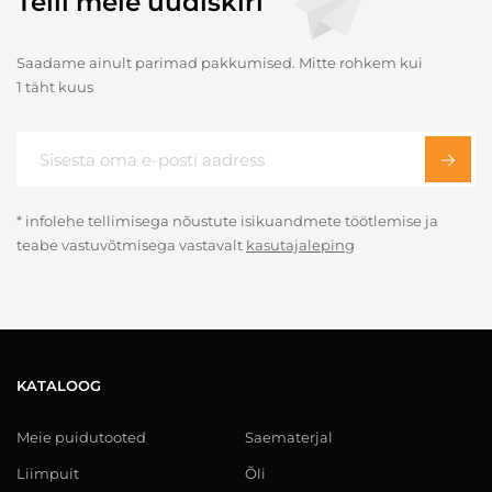
Telli meie uudiskiri
Saadame ainult parimad pakkumised. Mitte rohkem kui
1 täht kuus
* infolehe tellimisega nõustute isikuandmete töötlemise ja
teabe vastuvõtmisega vastavalt
kasutajaleping
KATALOOG
Meie puidutooted
Saematerjal
Liimpuit
Õli