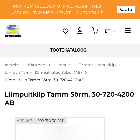
ROHKEM ISELOOMU, MADALAM HIND.
Vaata
NATURAL TAMMEPUIDUST LIIMPUITKILP.
ET
Tallinn
TOOTEKATALOOG
Tarnimine
Avaleht
Kataloog
Liimpuit
Tamme liimpuitkilp
Makse
Liimpuit Tamm Sõrmjätkatud Select (AB)
Meist
Liimpuitkilp Tamm Sõrm. 30-720-4200 AB
Blogi
Liimpuitkilp Tamm Sõrm. 30-720-4200
AB
Kontaktid
ARTIKKEL:
4200-720-30-2STL