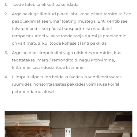
Toode tuleb täielikult pakendada.
Ärge pakkige liimitud plaati lahti kohe pärast tarnimist. See
peab „aklimatiseeruma” toatingimustega. Eriti kehtib see
talveperioodil, kui pärast transportimist madalatel
temperatuuridel viiakse toode sooja ruumi ja probleemid
on vältimatud, kui toode koheselt lahti pakkida.
Ärge hoidke liimpuitkilpi väga niisketes ruumides, kus
teostatakse „märgi” remonditöid, nagu krohvimine,
kittimine, tasanduskihtide lisamine.
Liimpuitkilpe tuleb hoida kuivades ja ventileeritavates
ruumides, horisontaalsetes pakkides võimaluse korral
pehmendatud alusel.