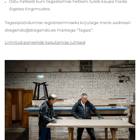
Ostu hetkest kuni tagastamise hetkeni tuleb kaupa hoida
õigetes tingimustes.
Tagasipöördumise registreerimiseks kirjutage meile aadressil
stragendo@stragendo.ee märkega "Tagasi".
Liimitud paneelide kasutamise juhised