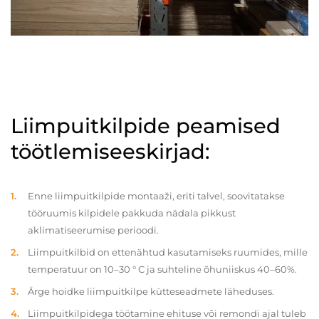
Liimpuitkilpide peamised
töötlemiseeskirjad:
Enne liimpuitkilpide montaaži, eriti talvel, soovitatakse
tööruumis kilpidele pakkuda nädala pikkust
aklimatiseerumise perioodi.
Liimpuitkilbid on ettenähtud kasutamiseks ruumides, mille
temperatuur on 10–30 ° C ja suhteline õhuniiskus 40–60%.
Ärge hoidke liimpuitkilpe kütteseadmete läheduses.
Liimpuitkilpidega töötamine ehituse või remondi ajal tuleb